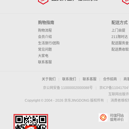
购物指南
配送方式
购物流程
上门自提
会员介绍
211限时达
生活旅行/团购
配送服务查
常见问题
配送费收取
大家电
联系客服
关于我们
|
联系我们
|
联系客服
|
合作招商
|
商
京公网安备 11000002000088号
|
京ICP备1104170
互联网出版许
Copyright © 2004 -
2026
京东JINGDONG 版权所有
|
消费者维权热