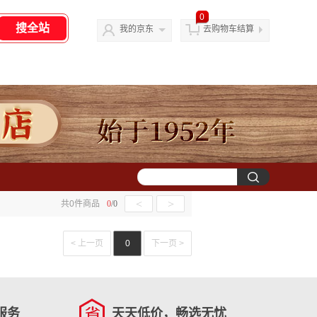
0
我的京东
去购物车结算
<
>
共
0
件商品
0
/
0
< 上一页
0
下一页 >
服务
天天低价，畅选无忧