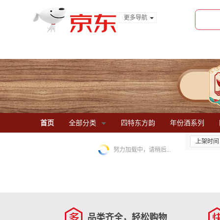
更多导航
服装城
食品
金融
首页
全部分类
四特东方韵
年份酒系列
上架时间
努力加载中，请稍后...
品类齐全，轻松购物