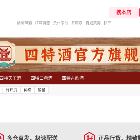
酷爽啤酒
红酒特惠
贵州茅台
五粮液
百威英博
拉菲
四特天工酒
四特口粮酒
四特古韵酒
好评度
价格
销量
多仓直发，极速配送
正品行货，精致