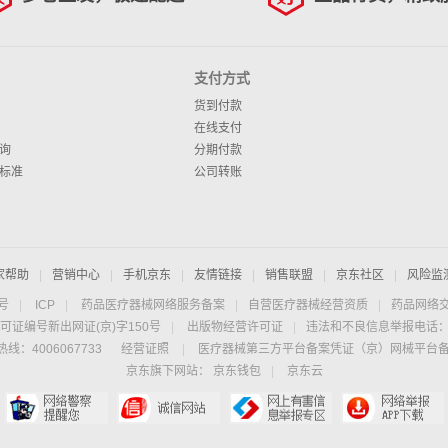
支付方式
货到付款
在线支付
询
分期付款
标准
公司转账
家帮助
|
营销中心
|
手机京东
|
友情链接
|
销售联盟
|
京东社区
|
风险监
4号
|
ICP
|
药品医疗器械网络服务备案
|
自营医疗器械经营资质
|
药品网络
可证编号新出网证(京)字150号
|
出版物经营许可证
|
违法和不良信息举报电话：40
线：4006067733
经营证照
|
医疗器械第三方平台备案凭证（京）网械平台备字（
京东旗下网站：
京东钱包
|
京东云