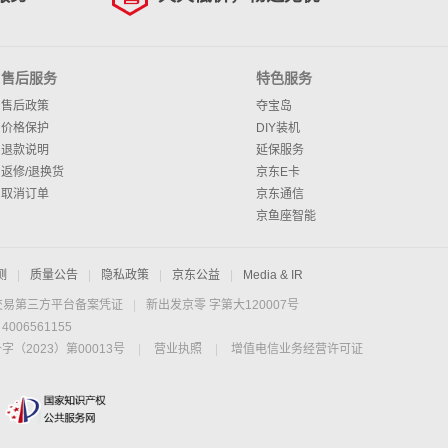
售后服务
特色服务
售后政策
夺宝岛
价格保护
DIY装机
退款说明
延保服务
返修/退换货
京东E卡
取消订单
京东通信
京鱼座智能
测
|
质量公告
|
隐私政策
|
京东公益
|
Media & IR
交易第三方平台备案凭证
|
新出发京零 字第大120007号
06561155
2023）第00013号
|
营业执照
|
增值电信业务经营许可证