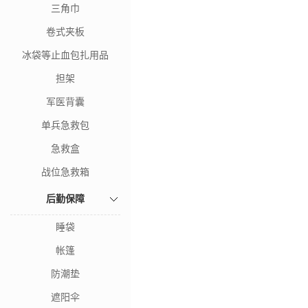
三角巾
卷式夹板
冰袋等止血包扎用品
担架
军医背囊
单兵急救包
急救盒
战位急救箱
后勤保障
睡袋
帐篷
防潮垫
遮阳伞