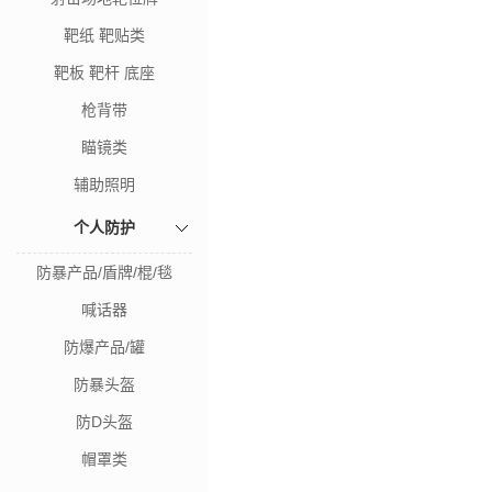
靶纸 靶贴类
靶板 靶杆 底座
枪背带
瞄镜类
辅助照明
个人防护
防暴产品/盾牌/棍/毯
喊话器
防爆产品/罐
防暴头盔
防D头盔
帽罩类