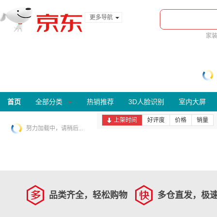
更多导航
服装城
家
食品
金融
首页
全部分类
热销推荐
3D人脸识别
室内大屏
上架时间
好评度
价格
销量
努力加载中，请稍后...
品类齐全，轻松购物
多仓直发，极