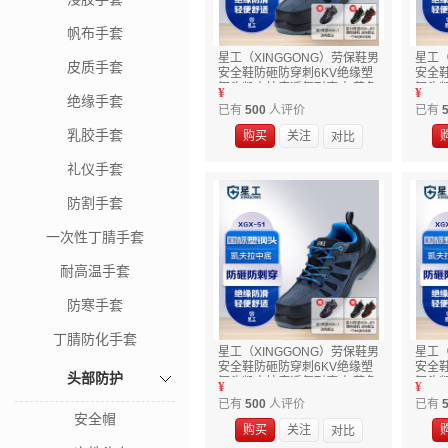
帆布手套
星工（XINGGONG）劳保鞋男
星工（
皮质手套
安全鞋防砸防穿刺6KV绝缘塑
安全
钢头凯夫拉底透气耐磨 灰蓝色
钢头
¥
¥
绝缘手套
42
41
已有
500
人评价
已有
5
乳胶手套
购买
关注
礼仪手套
防割手套
一次性丁腈手套
耐高温手套
防寒手套
丁腈防化手套
星工（XINGGONG）劳保鞋男
星工（
安全鞋防砸防穿刺6KV绝缘塑
安全
头部防护
钢头凯夫拉底透气耐磨 灰蓝色
钢头
¥
¥
45
37
已有
500
人评价
已有
5
安全帽
购买
关注