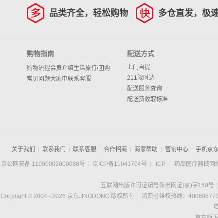
品类齐全，轻松购物
多仓直发，极
购物指南
配送方式
上门自提
购物流程
会员介绍
生活旅行/团购
211限时达
常见问题
大家电
联系客服
配送服务查询
配送费收取标准
关于我们
|
联系我们
|
联系客服
|
合作招商
|
商家帮助
|
营销中心
|
手机京
京公网安备 11000002000088号
|
京ICP备11041704号
|
ICP
|
药品医疗器械网
互联网出版许可证编号新出网证(京)字150号
Copyright © 2004 -
2026
京东JINGDONG 版权所有
|
消费者维权热线：400606773
|
京东旗