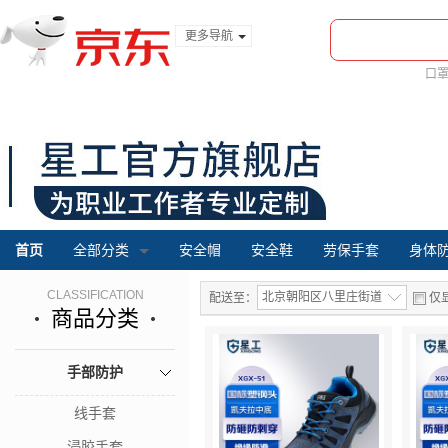
更多导航
服装城
口
食品
金融
首页
全部分类
安全帽
安全鞋
劳保手套
身体
CLASSIFICATION
北京朝阳区八里庄街道
配送至：
仅
商品分类
手部防护
线手套
浸胶手套