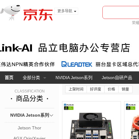
更多导航
服装城
荣
食品
腾
金融
首页
全部分类
NVIDIA Jetson系列
Jetson自研产品
上架时间
好评度
价格
销量
CLASSIFICATION
商品分类
NVIDIA Jetson系列
Jetson Thor
AGX Orin/Xavier