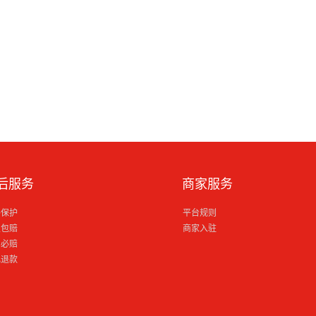
后服务
商家服务
格保护
平台规则
损包赔
商家入驻
到必赔
电退款