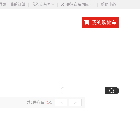
◇
登录
我的订单
我的京东国际
关注京东国际
帮助中心
我的购物车
<
>
共
2
件商品
1
/
1