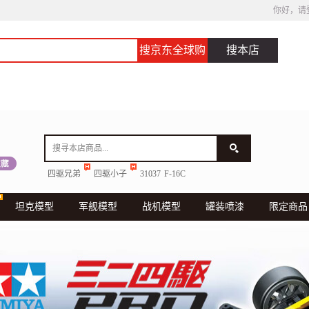
你好，请
搜京东全球购
搜本店
四驱兄弟
四驱小子
31037
F-16C
坦克模型
军舰模型
战机模型
罐装喷漆
限定商品