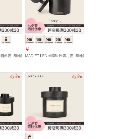
￥
 沥青玫瑰 黑蜡 300g
香薰节日送礼 CYPRES DE MAX 雪松 白蜡300g
蜡烛圆形盖 法国直邮家用助眠木质花香摆件持久香薰香氛烛 GRAPHITE 石墨 白蜡 300g
MAD ET LEN图腾蜡烛弦月盖 法国直邮小众卧室植物精油蜡烛香氛七夕男女