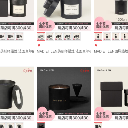
￥
￥
LEN药剂师蜡烛 法国直邮卧室家用持久熏香女生小众高级礼物香氛蜡烛 ASPHALTE ROSE
MAD ET LEN药剂师蜡烛 法国直邮植物香氛烛房间装饰小众摆件
MAD ET LEN图腾