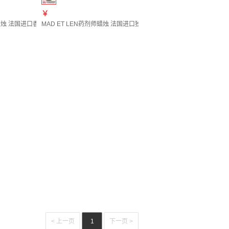
￥
青玫瑰 黑蜡 450g
艺卧室客厅清新空气 BOIS D'ORAGE 风暴之木 300g
师蜡烛 法国进口香氛纯植物提取持久留香高级氛围感香薰礼物 SPIRITUELLLE 薄荷森林 
MAD ET LEN药剂师蜡烛 法国进口独特手工工艺卧室摆件冥想香氛香薰节日
琥珀蜂蜜 黑蜡 300g
件香薰节日礼物 THE SICHUAN 川茶 白蜡300g
< 上一页
1
下一页 >