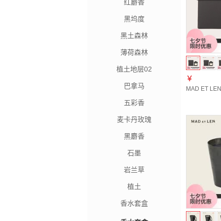
红麝香
黑坞度
黑土森林
薄荷森林
植土地层02
￥
巴拿马
MAD ET 
五彩香
麦卡丹玫瑰
黑麝香
石墨
岩兰草
植土
香水套盒