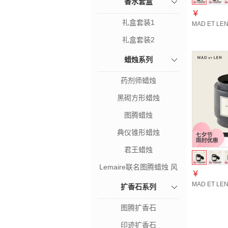
香水套盒
￥
礼盒套装1
MAD ET 
礼盒套装2
蜡烛系列
药剂师蜡烛
黑砌方形蜡烛
图腾蜡烛
典仪锥形蜡烛
君王蜡烛
Lemaire联名图腾蜡烛 风
￥
暴之木
MAD ET 
扩香石系列
图腾扩香石
印迹扩香石