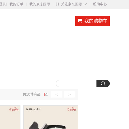
◇
登录
我的订单
我的京东国际
关注京东国际
帮助中心
我的购物车
<
>
共
10
件商品
1
/
1