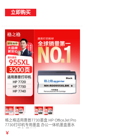
立即购买
格之格适用惠普7730墨盒 HP OfficeJet Pro
7730打印机专用墨盒 办公一体机墨盒墨水
955XL 黑色 带芯片
￥