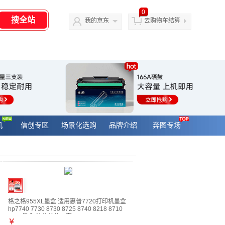
0
我的京东
去购物车结算
机
信创专区
场景化选购
品牌介绍
奔图专场
格之格955XL墨盒 适用惠普7720打印机墨盒
hp7740 7730 8730 8725 8740 8218 8710
8720墨盒 计价单位：套
￥