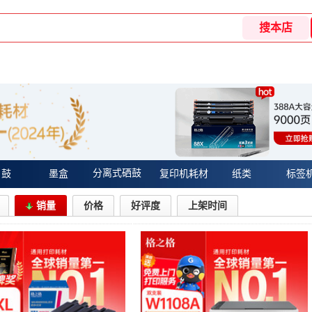
分离式硒鼓
 鼓
墨盒
复印机耗材
纸类
标签
销量
价格
好评度
上架时间