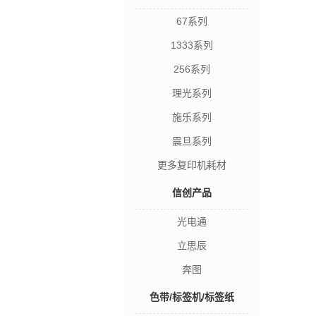
67系列
1333系列
256系列
理光系列
施乐系列
震旦系列
更多复印机耗材
信创产品
光电通
立思辰
奔图
色带/标签机/标签纸