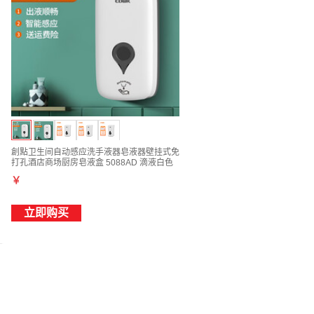
創點卫生间自动感应洗手液器皂液器壁挂式免
打孔酒店商场厨房皂液盒 5088AD 滴液白色
1000ml
￥
立即购买