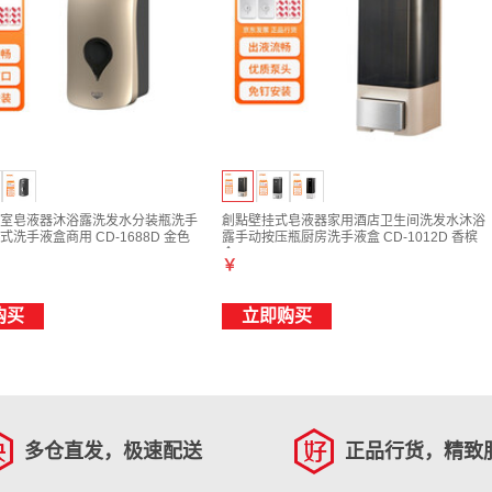
室皂液器沐浴露洗发水分装瓶洗手
創點壁挂式皂液器家用酒店卫生间洗发水沐浴
洗手液盒商用 CD-1688D 金色
露手动按压瓶厨房洗手液盒 CD-1012D 香槟
金
￥
购买
立即购买
多仓直发，极速配送
正品行货，精致