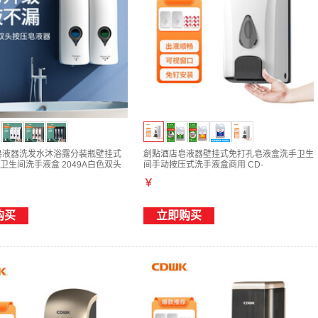
皂液器洗发水沐浴露分装瓶壁挂式
創點酒店皂液器壁挂式免打孔皂液盒洗手卫生
卫生间洗手液盒 2049A白色双头
间手动按压式洗手液盒商用 CD-
1178A[500ML]
￥
购买
立即购买