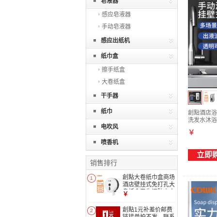
皂液器
感应皂液器
手动皂液器
感应出纸机
纸巾盒
擦手纸盒
大卷纸盒
干手器
纸巾
創點酒店浴
洗发水沐浴露
电吹风
￥
喷香机
立即
销售排行
創點大卷纸巾盒商场
1
酒店壁挂式免打孔大
盘纸盒卫生间防水大
￥
卷纸巾架 8058A白
色
創點1元补差价邮费
2