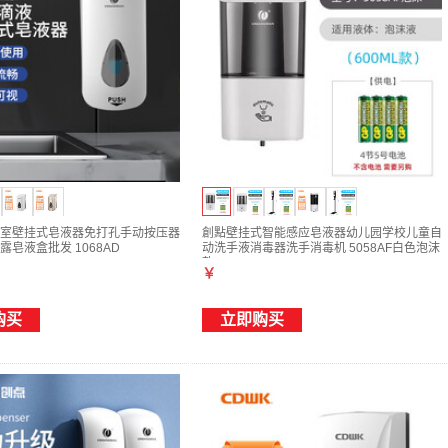
室壁挂式皂液器免打孔手动按压器
創點壁挂式智能感应皂液器幼儿园学校儿童自
皂液盒批发 1068AD
动洗手液消毒器洗手消毒机 5058AF白色泡沫
款600ml
￥
购买
立即购买