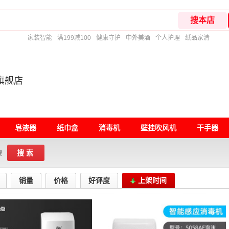
家装智能
满199减100
健康守护
中外美酒
个人护理
纸品家清
旗舰店
皂液器
纸巾盒
消毒机
壁挂吹风机
干手器
搜索
搜
销量
价格
好评度
上架时间