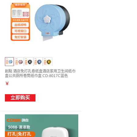
創點 酒店免打孔卷纸盒酒店家用卫生间纸巾
盒公共厕所卷筒纸巾盒 CD-8017C蓝色
￥
立即购买