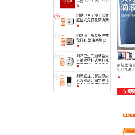
链接单拍不发，联系
客服
￥
創點卫生间擦手纸盒
3
壁挂式免打孔酒店商
场厕所洗手台擦手纸
￥
巾盒商用 8225A 白
色
創點擦手纸盒壁挂式
4
免打孔 酒店商场公
共洗手卫生间厕所抽
￥
纸盒纸巾架 8225D
香槟金
創點卫生间厕纸盒大
5
卷纸盒壁挂式免打孔
无痕安装厕所卷纸盒
創點 酒店
￥
纸巾盒纸架 8068A
免打孔洗手
熊猫色
創點壁挂式智能感应
6
￥
皂液器幼儿园学校儿
童自动洗手液消毒器
￥
洗手消毒机 5048AD
立即
白色滴液款500ml