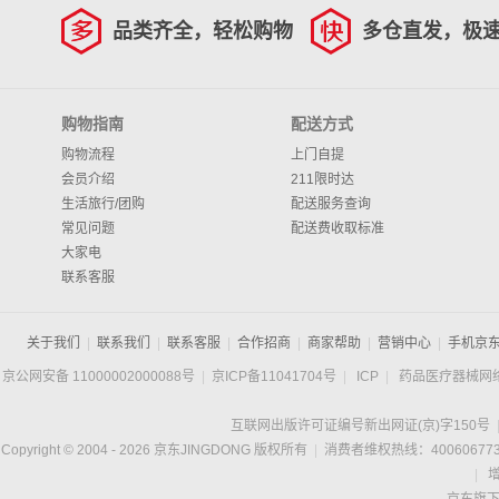
品类齐全，轻松购物
多仓直发，极
购物指南
配送方式
购物流程
上门自提
会员介绍
211限时达
生活旅行/团购
配送服务查询
常见问题
配送费收取标准
大家电
联系客服
关于我们
|
联系我们
|
联系客服
|
合作招商
|
商家帮助
|
营销中心
|
手机京
京公网安备 11000002000088号
|
京ICP备11041704号
|
ICP
|
药品医疗器械网
互联网出版许可证编号新出网证(京)字150号
Copyright © 2004 -
2026
京东JINGDONG 版权所有
|
消费者维权热线：400606773
|