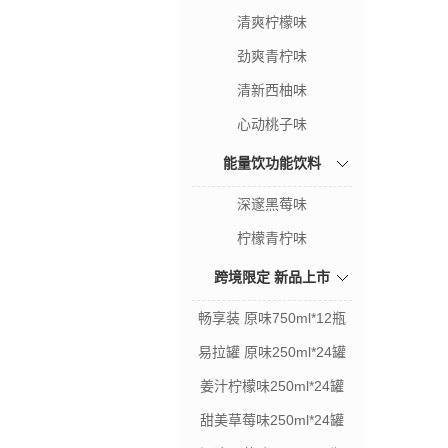
清爽柠檬味
劲爽青柠味
清新西柚味
心动桃子味
能量饮功能饮料
深邃黑莓味
250ml*24罐
柠檬青柠味
跨境限定 新品上市
畅享装 原味750ml*12瓶
易拉罐 原味250ml*24罐
姜汁柠檬味250ml*24罐
甜美草莓味250ml*24罐