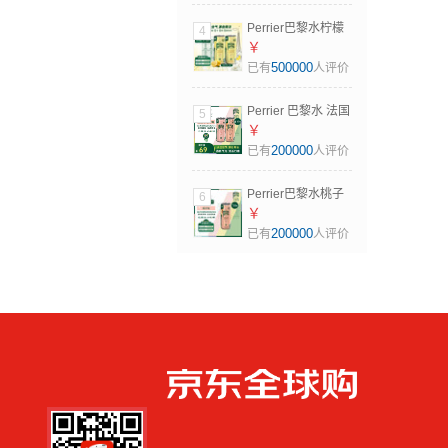
Perrier巴黎水柠檬
4
味气泡水250ml*30
￥
罐整箱 法国原装进
500000
已有
人评价
口
Perrier 巴黎水 法国
5
进口无糖气泡水
￥
250ml桃子味10罐
200000
已有
人评价
+西柚味10罐
Perrier巴黎水桃子
6
味气泡水250ml*10
￥
罐 法国原装进口 无
200000
已有
人评价
糖果香 10月到期