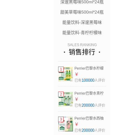
深邃黑莓味500ml*24瓶
甜美草莓味500ml*24瓶
能量饮料-深邃黑莓味
能量饮料-青柠柠檬味
SALES RANKING
销售排行
Perrier巴黎水柠檬
1
味气泡水500ml*24
￥
瓶整箱 无糖天然含
100000
已有
人评价
气矿泉水 10月到期
Perrier巴黎水青柠
2
味气泡水250ml*30
￥
罐整箱 法国原装进
200000
已有
人评价
口 果香无糖矿泉水
Perrier巴黎水西柚
3
味气泡水冰箱包
￥
250ml*10罐 法国原
200000
已有
人评价
装进口 10月到期