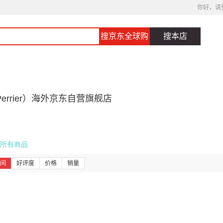
你好，请
搜京东全球购
搜本店
errier）海外京东自营旗舰店
所有商品
间
好评度
价格
销量