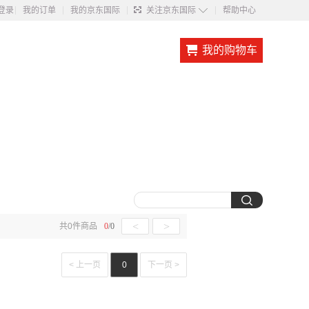
◇
登录
我的订单
我的京东国际
关注京东国际
帮助中心
我的购物车
<
>
共
0
件商品
0
/
0
< 上一页
0
下一页 >