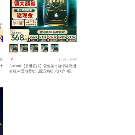
￥
价
已有
人评价
叶
Aptamil【香港直邮】爱他美奇迹绿罐澳洲
口
有机A2蛋白婴幼儿配方奶粉3段1岁 3段
900g 1罐