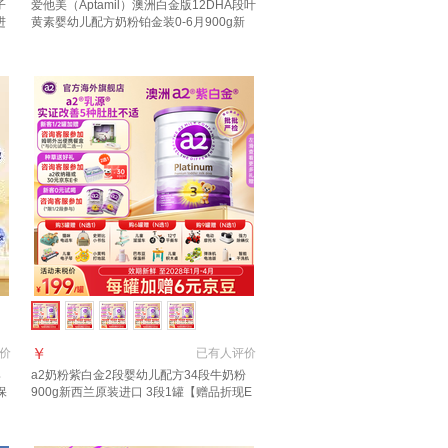
子
爱他美（Aptamil）澳洲白金版12DHA段叶
进
黄素婴幼儿配方奶粉铂金装0-6月900g新
西兰 3段 900g 2罐 【送货上门 京仓京配】
￥
价
已有
人评价
婴
a2奶粉紫白金2段婴幼儿配方34段牛奶粉
保
900g新西兰原装进口 3段1罐【赠品折现E
卡10元/罐】效期至28年1-4月