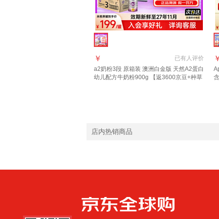
￥
已有
人评价
a2奶粉3段 原箱装 澳洲白金版 天然A2蛋白
A
幼儿配方牛奶粉900g 【返3600京豆+种草
含
礼30E卡】3段6罐 原箱装
9
店内热销商品