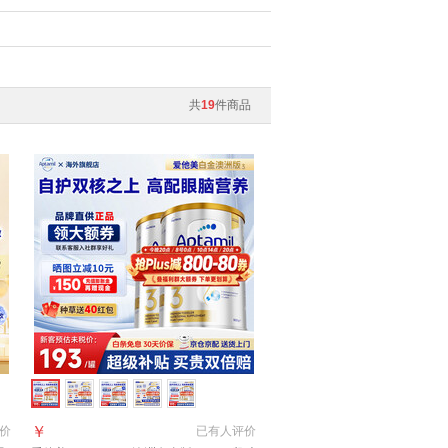
共
19
件商品
￥
价
已有
人评价