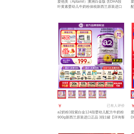
爱他美（Aptamil）澳洲白金版 含DHA段
爱
叶黄素婴幼儿牛奶粉保税新西兰原装进口
3段1罐【领劵抄底价 晒单叠享返现】效期
询
28年4月
年
￥
已有
人评价
a2奶粉3段紫白金124段婴幼儿配方牛奶粉
爱
900g新西兰原装进口正品 3段1罐【详询客
D
服享优惠】 适合1-3岁
进