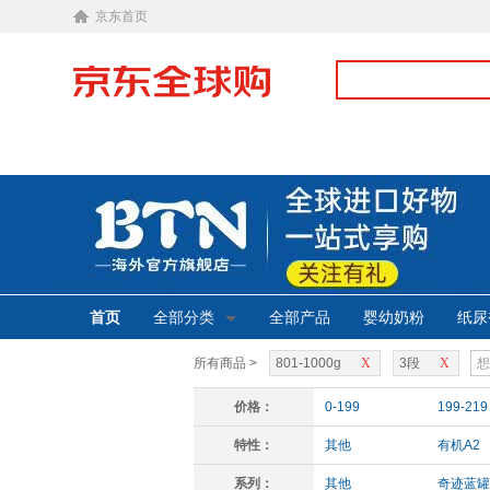
京东首页
首页
全部分类
全部产品
婴幼奶粉
纸尿
所有商品 >
801-1000g
X
3段
X
价格：
0-199
199-219
特性：
其他
有机A2
系列：
其他
奇迹蓝罐