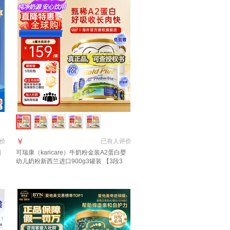
￥
价
已有
人评价
菌
可瑞康（karicare）牛奶粉金装A2蛋白婴
幼儿奶粉新西兰进口900g3罐装 【3段3
罐】保质期27年7月