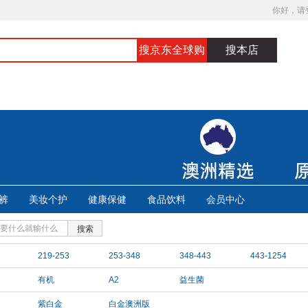
你好，请
搜京东全球购
搜本店
裤
美妆个护
健康保健
食品饮料
会员中心
搜索
219-253
253-348
348-443
443-1254
有机
A2
益生菌
紫白金
白金澳洲版