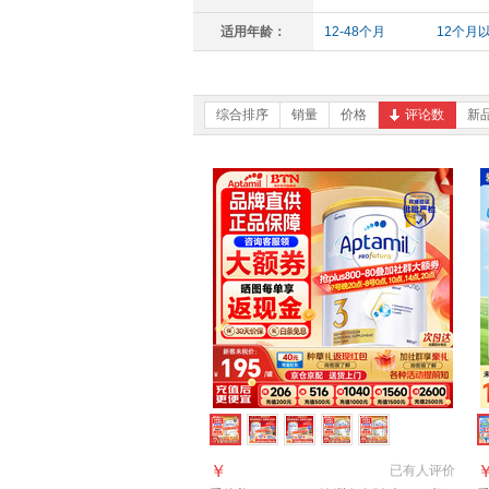
适用年龄：
12-48个月
12个月
综合排序
销量
价格
评论数
新
￥
已有
人评价