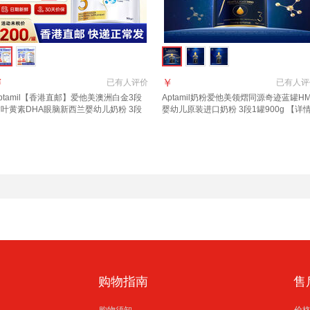
￥
￥
已有
人评价
已有
人评
ptamil【香港直邮】爱他美澳洲白金3段
Aptamil奶粉爱他美领熠同源奇迹蓝罐H
叶黄素DHA眼脑新西兰婴幼儿奶粉 3段
婴幼儿原装进口奶粉 3段1罐900g 【详
00g 1罐 2027年10月
页领券下单】 效期至2027.12
购物指南
售