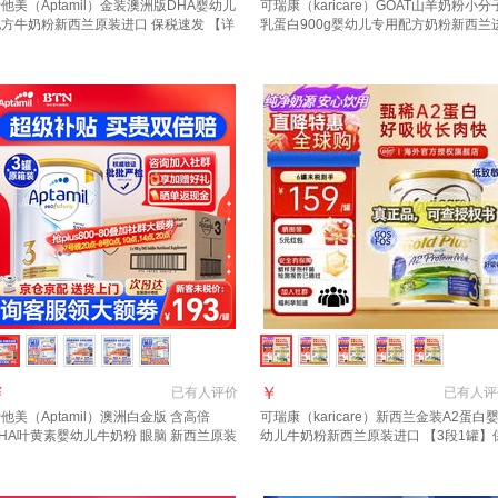
他美（Aptamil）金装澳洲版DHA婴幼儿
可瑞康（karicare）GOAT山羊奶粉小分
配方牛奶粉新西兰原装进口 保税速发 【详
乳蛋白900g婴幼儿专用配方奶粉新西兰
新客礼+首罐0元试喝】3段1罐 效期至27
口 3段1罐【27年6月到期】
11月
￥
￥
已有
人评价
已有
人评
他美（Aptamil）澳洲白金版 含高倍
可瑞康（karicare）新西兰金装A2蛋白
HA叶黄素婴幼儿牛奶粉 眼脑 新西兰原装
幼儿牛奶粉新西兰原装进口 【3段1罐】
口 3段 3罐【咨询领劵 入社群享好礼】
质期27年7月