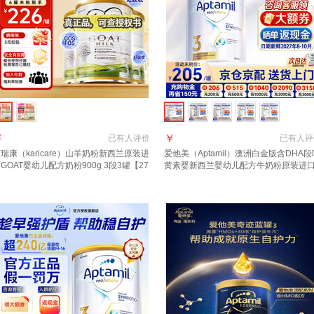
￥
￥
已有
人评价
已有
人评
瑞康（karicare）山羊奶粉新西兰原装进
爱他美（Aptamil）澳洲白金版含DHA段
GOAT婴幼儿配方奶粉900g 3段3罐【27
黄素婴新西兰婴幼儿配方牛奶粉原装进
年6月到期】
3段【推荐9罐 膨胀金立省10元/罐】效期
27年6月