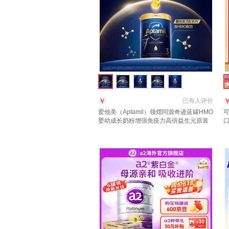
￥
已有
人评价
爱他美（Aptamil）领熠同源奇迹蓝罐HMO
可
婴幼成长奶粉增强免疫力高倍益生元原装
口
进口 3段 1罐【效期至2027.11】 扫码溯源
假一罚万