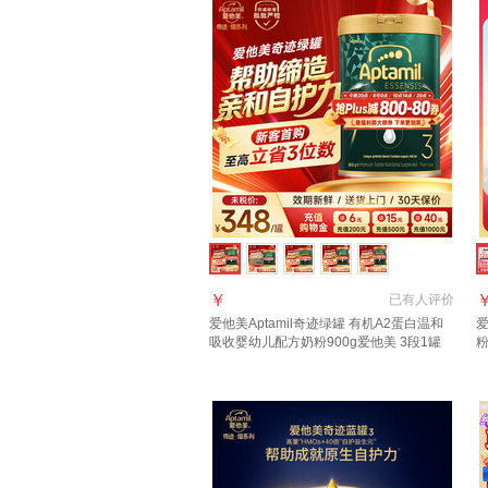
￥
已有
人评价
爱他美Aptamil奇迹绿罐 有机A2蛋白温和
爱
吸收婴幼儿配方奶粉900g爱他美 3段1罐
【24小时速发 0元试喝】 晒图种草返50元
3