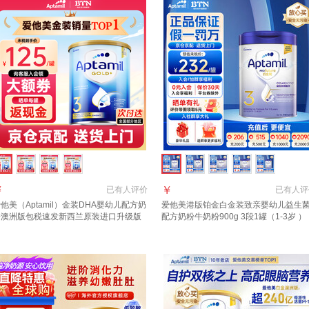
￥
￥
已有
人评价
已有
人评
他美（Aptamil）金装DHA婴幼儿配方奶
爱他美港版铂金白金装致亲婴幼儿益生
粉澳洲版包税速发新西兰原装进口升级版
配方奶粉牛奶粉900g 3段1罐（1-3岁 ）
段 (1岁以上)咨询领大额券 3罐
【效期27年6月】