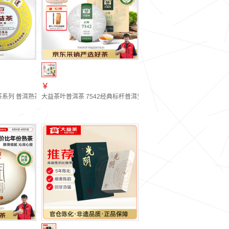
￥
 4年陈（2201批次）单饼357g*1饼
列 普洱熟茶 茶叶自饮 金针白莲 【5年陈】 357g*1饼（2101批次）
大益茶叶普洱茶 7542经典标杆普洱生茶 自饮 口粮性价比标杆茶 【4年陈