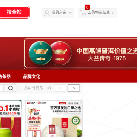
0
我的京东
去购物车结算
坊茶器
品牌文化
<
>
共
41
件商品
1
/
3