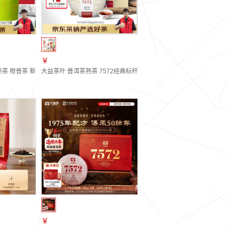
￥
装150g*5饼（2501批次））
茶 柑普茶 新会柑皮伴手礼 双罐装110g*2罐
大益茶叶 普洱茶熟茶 7572经典标杆茶 茶叶自饮 口粮熟茶 单饼装150
￥