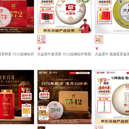
￥
￥
茶熟茶 7572经典标杆茶 茶叶自饮 口粮熟茶 单饼装150g（2601批次）
大益茶叶普洱茶 7572经典标杆熟茶357g 普洱口粮茶 茶叶自饮
大益茶叶 高端茗茶皇茶系