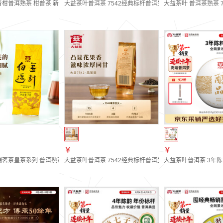
柑普洱熟茶 柑普茶 新会柑皮伴手礼 单颗品鉴装10.5g
大益茶叶普洱茶 7542经典标杆普洱生茶 自饮 口粮性价比标杆
大益茶叶 普洱茶熟茶 7
￥
￥
端茗茶皇茶系列 普洱熟茶 茶叶自饮 金针白莲 金针白莲品鉴装7g（批次随机）
大益茶叶普洱茶 7542经典标杆普洱生茶 自饮 口粮性价比标杆
大益茶叶普洱茶 3年陈 