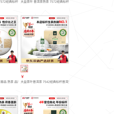
茶 【10年陈】单饼150g（1601批次）
572经典标杆茶 茶叶自饮 口粮熟茶 品鉴装7g（2601批次）
大益茶叶 普洱茶熟茶 7572经典标杆茶 茶叶自饮 口粮熟茶 整盒装150g
￥
茶 品鉴装7g（2601批次）
醇品 熟茶 品质口粮 茶叶自饮 单饼装 357g*1饼
大益茶叶普洱茶 7542经典标杆普洱生茶 自饮 口粮性价比标杆茶 【4年陈】