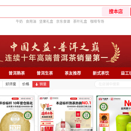
牛奶
食用油
坚果礼盒
京东食谱
茶叶礼盒
咖啡专场
普洱熟茶
普洱生茶
茶友推荐
新式茶饮
益工
好评度
价格
销量