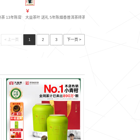
￥
 【升级版】整提150g*5饼(2601批次)
 13年陈官仓 口粮茶熟茶（1301） 单饼装357g
大益茶叶 送礼 5年陈烟香普洱茶砖茶 光阴生茶自己喝 经典砖茶 单盒装2
< 上一页
1
2
3
下一页 >