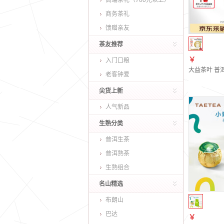
高端茶礼（700元以上）
商务茶礼
馈赠亲友
茶友推荐
￥
入门口粮
大益茶叶 普洱
老客钟爱
尖货上新
人气新品
生熟分类
普洱生茶
普洱熟茶
生熟组合
名山精选
布朗山
巴达
￥