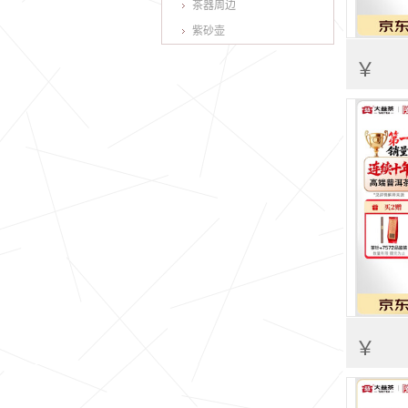
茶器周边
紫砂壶
￥
￥