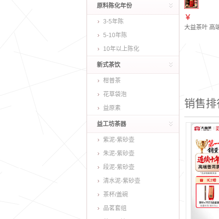
原料陈化年份
￥
3-5年陈
大益茶叶 高
5-10年陈
10年以上陈化
新式茶饮
柑普茶
花草袋泡
销售排
益原素
益工坊茶器
紫泥-紫砂壶
朱泥-紫砂壶
段泥-紫砂壶
清水泥-紫砂壶
茶杯/盖碗
品茗套组