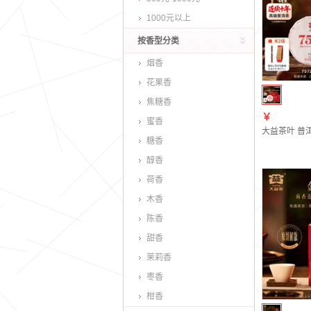
1000元以上
按香型分类
烟香
花果香
焦糖香
￥
蜜香
大益茶叶 普洱
糖香
醇香
荷香
木香
陈香
甜香
茉莉香
枣香
柑香