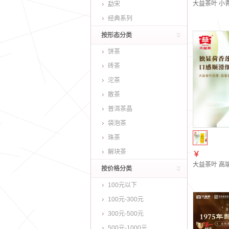
大益茶叶 小青
勐宋
经典系列
按形态分类
饼茶
砖茶
沱茶
散茶
普洱茶晶
袋泡茶
珠茶
解块茶
￥
大益茶叶 高
按价格分类
100元以下
100元-300元
300元-500元
500元-1000元