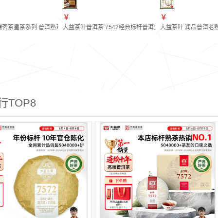
￥
￥
端茗茶皇茶系列 普洱熟茶 茶叶自饮 金针白莲 【5年陈】120g罐装解块茶
大益茶叶普洱茶 7542经典标杆普洱生茶 自饮 口粮性价比标杆茶
大益茶叶 润品普洱老熟茶
行TOP8