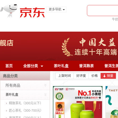
更多导航
服装城
牛
食品
金融
首页
全部分类
茶叶礼盒
普洱熟茶
普洱生
商品分类
上架时间
好评度
价格
销量
所有商品
茶叶礼盒
精致茶礼（300元以下）
匠心茶礼（300-700元）