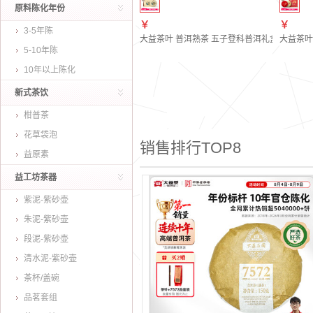
原料陈化年份
￥
￥
3-5年陈
大益茶叶 普洱熟茶 五子登科普洱礼盒150g*5饼
大益茶叶
5-10年陈
10年以上陈化
新式茶饮
柑普茶
花草袋泡
销售排行TOP8
益原素
益工坊茶器
紫泥-紫砂壶
朱泥-紫砂壶
段泥-紫砂壶
清水泥-紫砂壶
茶杯/盖碗
品茗套组