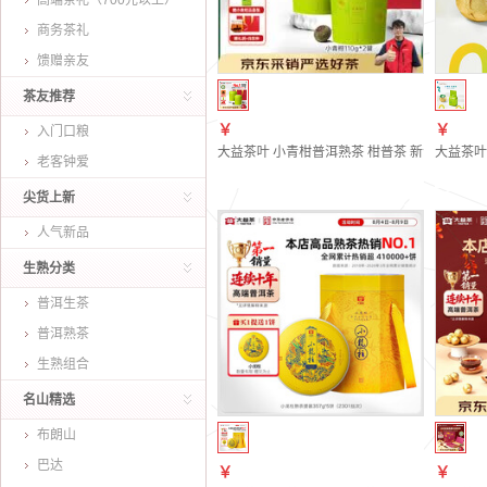
高端茶礼（700元以上）
商务茶礼
馈赠亲友
茶友推荐
￥
￥
入门口粮
大益茶叶 小青柑普洱熟茶 柑普茶 新会柑皮伴手礼
大益茶叶
老客钟爱
尖货上新
人气新品
生熟分类
普洱生茶
普洱熟茶
生熟组合
名山精选
布朗山
巴达
￥
￥