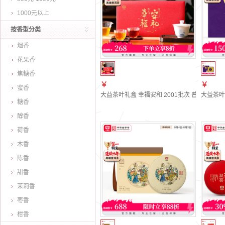
1000元以上
按香型分类
烟香
花果香
焦糖香
￥
￥
蜜香
大益茶叶礼盒 幸福安和 2001批次 普洱生熟茶组
大益茶叶
糖香
醇香
荷香
木香
陈香
甜香
茉莉香
枣香
柑香