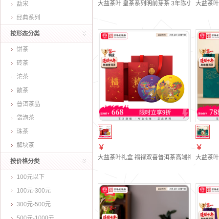
大益茶叶 皇茶系列明前芽茶 3年陈小龙柱普洱熟茶
大益茶叶
勐宋
经典系列
按形态分类
饼茶
砖茶
沱茶
散茶
普洱茶晶
袋泡茶
珠茶
解块茶
￥
￥
大益茶叶礼盒 福禄双喜普洱茶高端礼盒714g 
大益茶叶
按价格分类
100元以下
100元-300元
300元-500元
500元-1000元