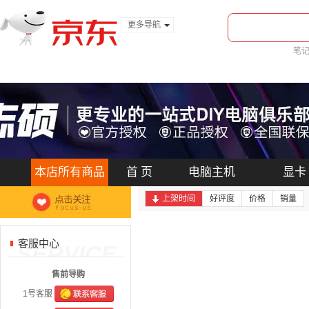
更多导航
服装城
笔
食品
金融
本店所有商品
首 页
电脑主机
显卡
上架时间
好评度
价格
销量
客服中心
SERVICE
售前导购
1号客服