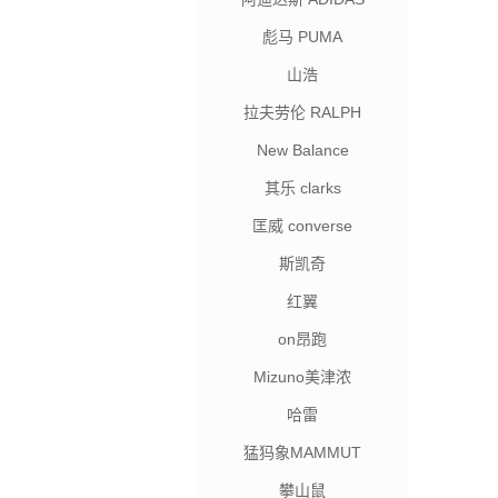
彪马 PUMA
山浩
拉夫劳伦 RALPH
LAUREN
New Balance
其乐 clarks
匡威 converse
斯凯奇
红翼
on昂跑
Mizuno美津浓
哈雷
猛犸象MAMMUT
攀山鼠