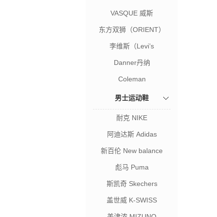
VASQUE 威斯
东方双狮（ORIENT）
李维斯（Levi’s
Danner丹纳
Coleman
男士运动鞋
耐克 NIKE
阿迪达斯 Adidas
新百伦 New balance
彪马 Puma
斯凯奇 Skechers
盖世威 K-SWISS
美津浓 MIZUNO