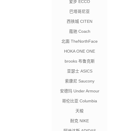
爱步 ECCO
巴塔哥尼亚
西铁城 CITEN
蔻驰 Coach
北面 TheNorthFace
HOKA ONE ONE
brooks 布鲁克斯
亚瑟士 ASICS
索康尼 Saucony
安德玛 Under Armour
哥伦比亚 Columbia
天梭
耐克 NIKE
阿迪达斯 ADIDAS