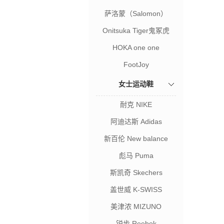
萨洛蒙（Salomon）
Onitsuka Tiger鬼冢虎
HOKA one one
FootJoy
女士运动鞋
耐克 NIKE
阿迪达斯 Adidas
新百伦 New balance
彪马 Puma
斯凯奇 Skechers
盖世威 K-SWISS
美津浓 MIZUNO
锐步 Reebok