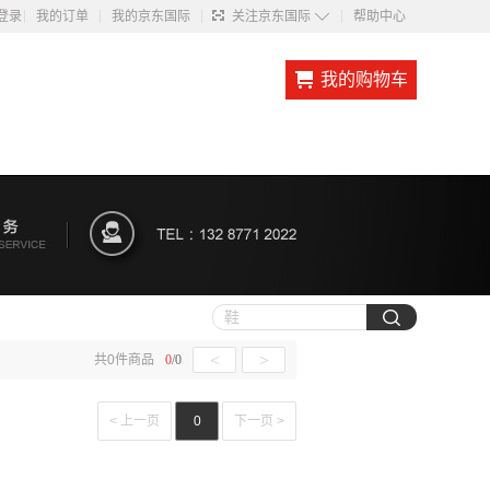
◇
登录
我的订单
我的京东国际
关注京东国际
帮助中心
我的购物车
<
>
共
0
件商品
0
/
0
< 上一页
0
下一页 >