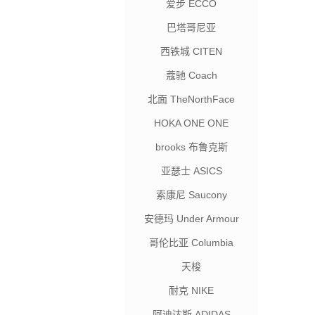
爱步 ECCO
巴塔哥尼亚
西铁城 CITEN
蔻驰 Coach
北面 TheNorthFace
HOKA ONE ONE
brooks 布鲁克斯
亚瑟士 ASICS
索康尼 Saucony
安德玛 Under Armour
哥伦比亚 Columbia
天梭
耐克 NIKE
阿迪达斯 ADIDAS