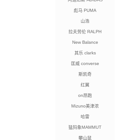
彪马 PUMA
山浩
拉夫劳伦 RALPH
LAUREN
New Balance
其乐 clarks
匡威 converse
斯凯奇
红翼
on昂跑
Mizuno美津浓
哈雷
猛犸象MAMMUT
攀山鼠