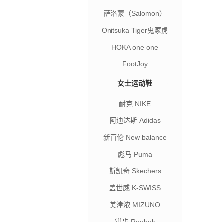
萨洛蒙（Salomon）
Onitsuka Tiger鬼冢虎
HOKA one one
FootJoy
女士运动鞋
耐克 NIKE
阿迪达斯 Adidas
新百伦 New balance
彪马 Puma
斯凯奇 Skechers
盖世威 K-SWISS
美津浓 MIZUNO
锐步 Reebok