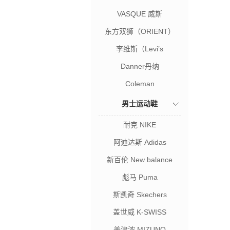
VASQUE 威斯
东方双狮（ORIENT）
李维斯（Levi’s
Danner丹纳
Coleman
男士运动鞋
耐克 NIKE
阿迪达斯 Adidas
新百伦 New balance
彪马 Puma
斯凯奇 Skechers
盖世威 K-SWISS
美津浓 MIZUNO