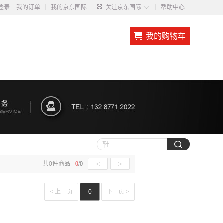
◇
登录
我的订单
我的京东国际
关注京东国际
帮助中心
我的购物车
<
>
共
0
件商品
0
/
0
< 上一页
0
下一页 >