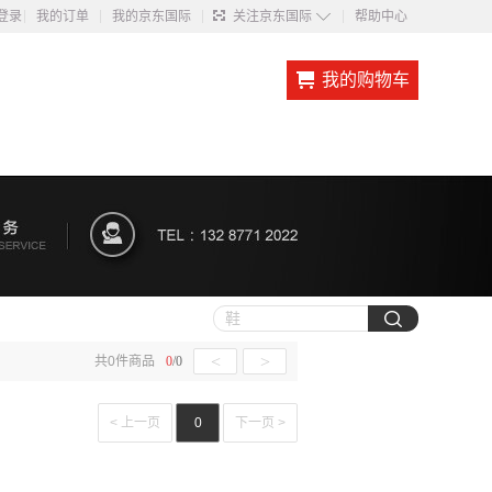
◇
登录
我的订单
我的京东国际
关注京东国际
帮助中心
我的购物车
<
>
共
0
件商品
0
/
0
< 上一页
0
下一页 >