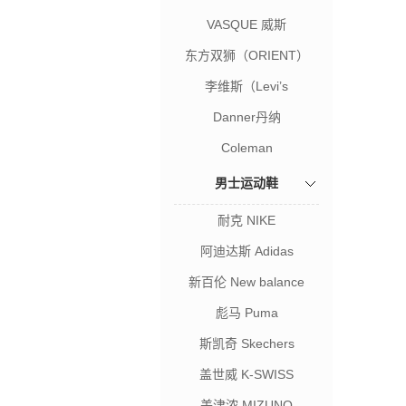
VASQUE 威斯
东方双狮（ORIENT）
李维斯（Levi’s
Danner丹纳
Coleman
男士运动鞋
耐克 NIKE
阿迪达斯 Adidas
新百伦 New balance
彪马 Puma
斯凯奇 Skechers
盖世威 K-SWISS
美津浓 MIZUNO