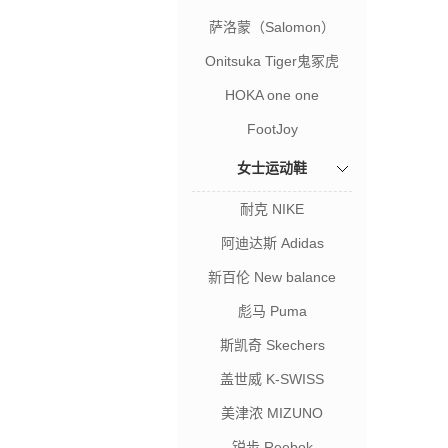
萨洛蒙（Salomon）
Onitsuka Tiger鬼冢虎
HOKA one one
FootJoy
女士运动鞋
耐克 NIKE
阿迪达斯 Adidas
新百伦 New balance
彪马 Puma
斯凯奇 Skechers
盖世威 K-SWISS
美津浓 MIZUNO
锐步 Reebok