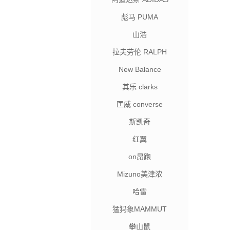
彪马 PUMA
山浩
拉夫劳伦 RALPH
LAUREN
New Balance
其乐 clarks
匡威 converse
斯凯奇
红翼
on昂跑
Mizuno美津浓
哈雷
猛犸象MAMMUT
攀山鼠