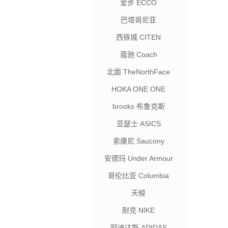
爱步 ECCO
巴塔哥尼亚
西铁城 CITEN
蔻驰 Coach
北面 TheNorthFace
HOKA ONE ONE
brooks 布鲁克斯
亚瑟士 ASICS
索康尼 Saucony
安德玛 Under Armour
哥伦比亚 Columbia
天梭
耐克 NIKE
阿迪达斯 ADIDAS