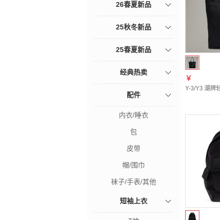
26春夏新品
25秋冬新品
25春夏新品
经典热卖
￥
Y-3/Y3 潮
配件
内衣/睡衣
包
皮带
帽/围巾
袜子/手表/其他
短袖上衣