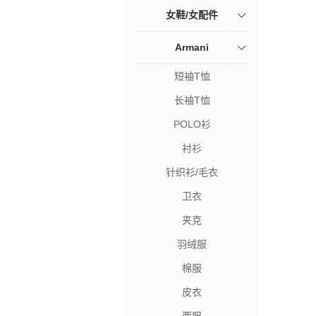
女鞋/女配件
Armani
短袖T恤
长袖T恤
POLO衫
衬衫
针织衫/毛衣
卫衣
夹克
羽绒服
棉服
皮衣