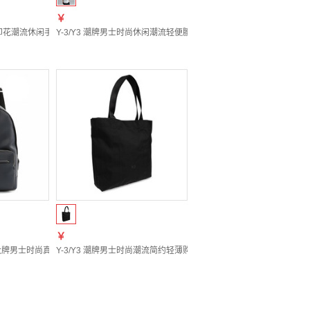
￥
KD0182 均码
印花潮流休闲手提袋 KA2302 黑色 KA2302 均码
Y-3/Y3 潮牌男士时尚休闲潮流轻便腰包斜挎包 JW6221 黑色 JW6221
￥
E NY401 黑色 U901 均码
牌男士时尚真皮彩条休闲双肩包 MAK03M VT691 深蓝 U507P 均码
Y-3/Y3 潮牌男士时尚潮流简约轻薄购物袋单肩手提包 KW5892 黑色 K