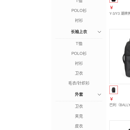
T恤
￥
POLO衫
Y-3/Y3 潮
衬衫
长袖上衣
T恤
POLO衫
衬衫
卫衣
毛衣/针织衫
外套
￥
巴利（BALL
卫衣
夹克
皮衣