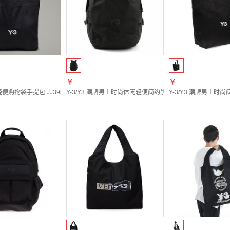
￥
￥
牌轻便购物袋手提包 JJ3957 黑色 JJ3957 均码
Y-3/Y3 潮牌男士时尚休闲轻便简约黑色双肩背包 JW6215 黑色
Y-3/Y3 潮牌男士时尚