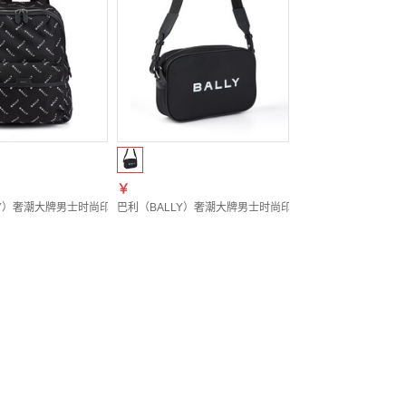
￥
Y）奢潮大牌男士时尚印花休闲轻便尼龙双肩包 MAK04Z NY221 黑色 U901P 均码
巴利（BALLY）奢潮大牌男士时尚印花轻便帆布单肩斜挎包 MAO0