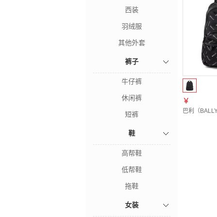
西装
羽绒服
其他外套
裤子
牛仔裤
休闲裤
￥
巴利（BALL
短裤
鞋
高帮鞋
低帮鞋
拖鞋
女装