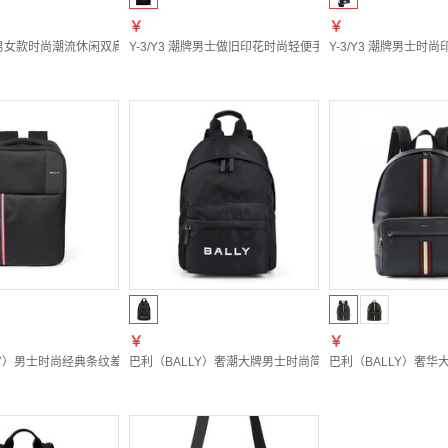
￥
￥
牌男女款时尚潮流休闲双肩背包 JV9721 黑色 JV9721 均码
Y-3/Y3 潮牌男士做旧印花时尚轻便手提单肩包 KD0182 黑色 
Y-3/Y3 潮牌男士时尚
￥
￥
Y）男士时尚经典条纹差旅休闲手提双肩包 MAT03N NY395 黑色 U901 均码
巴利（BALLY）奢潮大牌男士时尚简约轻便尼龙双肩背包 MAK05
巴利（BALLY）奢华大