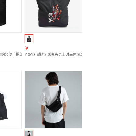
￥
 JW6215 均码
简约轻便手提单肩包 KD4184 黑色 KD4184 均码
Y-3/Y3 潮牌刺绣鬼头男士时尚休闲潮流手提包 KW9630 黑色 KW963