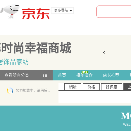
更多导航
服装城
食品
金融
馨时尚幸福商城
居饰品家纺
查看所有分类
首页
换季清仓
店长推荐
销量
价格
好评度
努力加载中，请稍后...
M
WEL