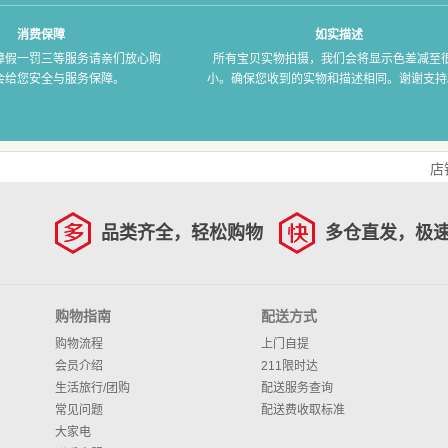
消费保障
如实描述
障假一罚三等服务请亲们放心购
所有宝贝实物拍摄，我们会将显示色差减至
会给您安全与服务保障。
小。确保您收到的实物和描述相同。谢谢支持
店
品类齐全，轻松购物
多仓直发，极
购物指南
配送方式
购物流程
上门自提
会员介绍
211限时达
生活旅行/团购
配送服务查询
常见问题
配送费收取标准
大家电