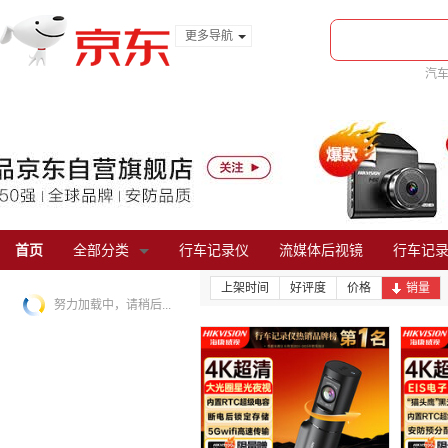
更多导航
服装城
汽
食品
车
金融
首页
全部分类
行车记录仪
流媒体后视镜
行车记
上架时间
好评度
价格
销量
努力加载中，请稍后...