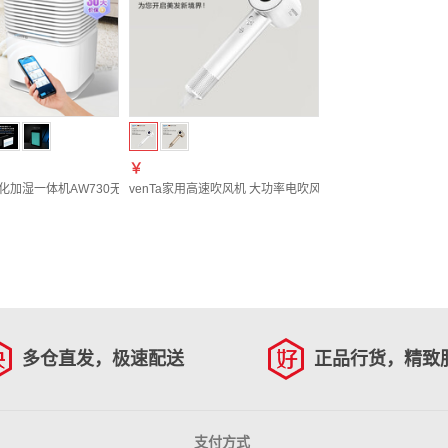
￥
气净化加湿一体机AW730无雾冷蒸发静音家用客厅卧室空调房花粉雾霾防过敏鼻炎文塔温坦德
venTa家用高速吹风机 大功率电吹风 速干护发不伤发电吹风
多仓直发，极速配送
正品行货，精致
支付方式