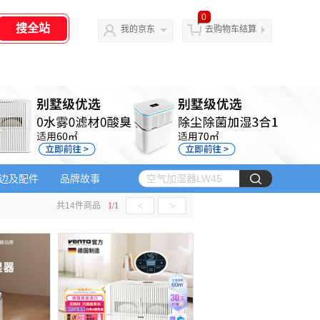
0
我的京东
去购物车结算
边及配件
品牌故事
<
>
共
14
件商品
1
/
1