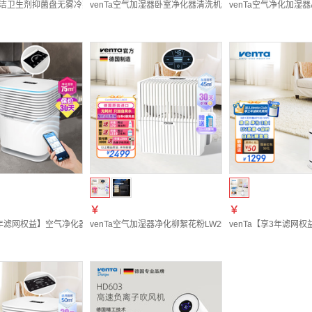
塔清洁卫生剂抑菌盘无雾冷蒸发空气加湿器通用除菌去除水垢提高加湿效率免清洗母婴适用 
venTa空气加湿器卧室净化器清洗机无雾冷蒸发家用母婴静音落
venTa空气净化加湿
￥
￥
享3年滤网权益】空气净化器0臭氧母婴级卧室除甲流病毒过敏原病菌过滤花粉沙尘柳絮鼻炎家
venTa空气加湿器净化柳絮花粉LW25卧室无雾冷蒸发高端母婴
venTa【享3年滤