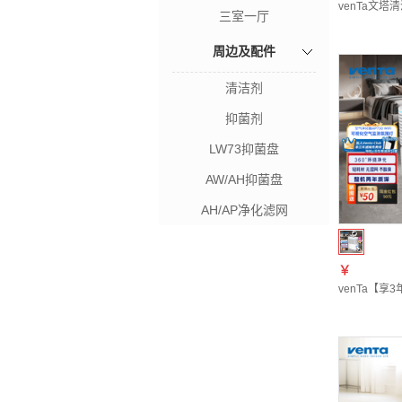
venTa文
三室一厅
周边及配件
清洁剂
抑菌剂
LW73抑菌盘
AW/AH抑菌盘
AH/AP净化滤网
￥
venTa【