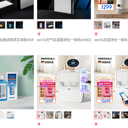
￥
￥
气净化器滤网滤芯海帕HEPA13活性炭净化甲醛PM2.5异味厨房油烟柳絮花粉病毒雾霾沙尘
venTa空气加湿器净化一体机AH902高端德国原装进口无雾
venTa加湿净化一体
￥
￥