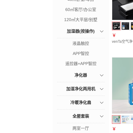
60㎡客厅/办公室
120㎡大平层/别墅
加湿器(按操作)
￥
venTa空
液晶触控
APP智控
遥控器+APP智控
净化器
加湿净化两用机
冷暖净化扇
全屋套装
两室一厅
￥