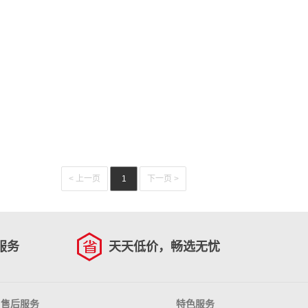
国礼 【加湿净化独立两用】AW730 350mL/h
负离子低噪音 智能恒温头皮保护德国节日礼物 HD603珍珠白
< 上一页
1
下一页 >
服务
天天低价，畅选无忧
售后服务
特色服务