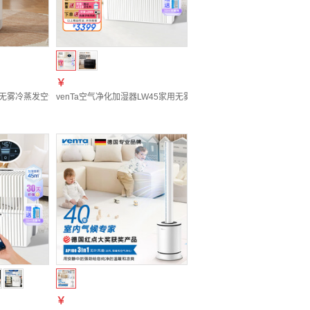
￥
猫狗毛 【进口复合型】AW730滤芯H13+活性炭 两片装
冷蒸发别墅大面积客厅甲醛PM2.5文塔温坦送礼 国产HEPA13滤芯
机无雾冷蒸发空气加湿净化器德国家用落地孕妇婴儿卧室客厅净化除菌除甲醛异味加湿机 【35
venTa空气净化加湿器LW45家用无雾高端静音卧室客厅空调房大容量落
￥