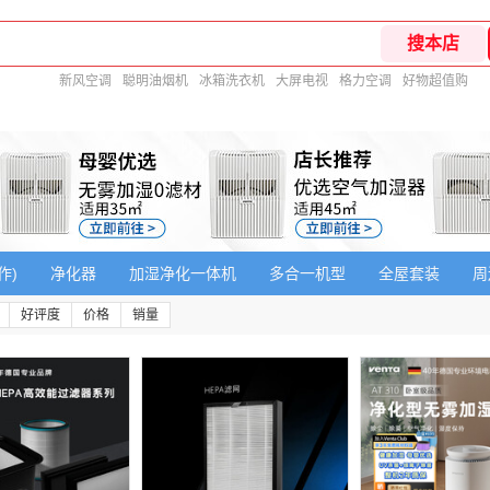
新风空调
聪明油烟机
冰箱洗衣机
大屏电视
格力空调
好物超值购
作)
净化器
加湿净化一体机
多合一机型
全屋套装
周
好评度
价格
销量