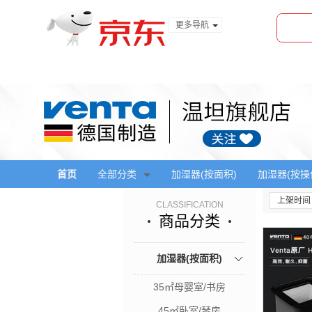
更多导航
服装城
食品
金融
首页
全部分类
加湿器(按面积)
加湿器(按操
上架时间
CLASSIFICATION
商品分类
加湿器(按面积)
35㎡母婴室/书房
45㎡卧室/琴房