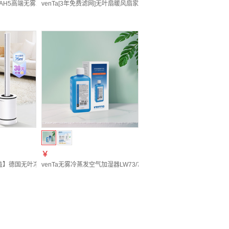
卫生剂500mL
地智能恒湿空调房文塔德国原装进口送礼LW15 【35㎡液晶触控】LW15白 239mL/
器AH5高端无雾冷蒸发大容量智能家用落地母婴客厅卧室德国原装进口文塔温坦送礼 【45㎡+Wi
venTa[3年免费滤网]无叶扇暖风扇家用超静音立式空气循环扇净化扇取
￥
用文塔 AP730
空调房落地智能德国原装进口文塔温坦送礼 【45㎡+液晶触控】LW25白色 300mL/
网权益】德国无叶净化扇冷暖风扇取暖器空气净化器静音家用落地电暖器立式文塔德国 3合
venTa无雾冷蒸发空气加湿器LW73/74通用抑菌盘除菌去除水垢提高