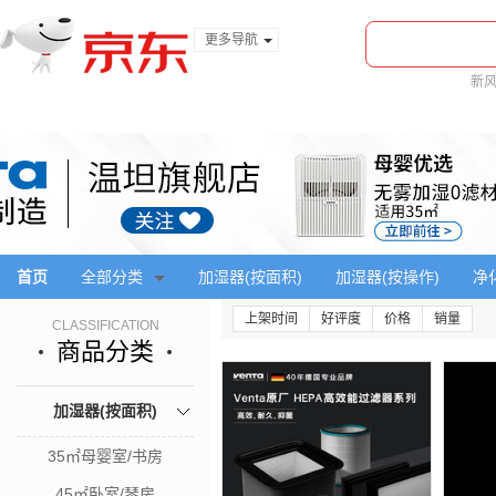
更多导航
服装城
新
食品
金融
首页
全部分类
加湿器(按面积)
加湿器(按操作)
净
上架时间
好评度
价格
销量
CLASSIFICATION
商品分类
加湿器(按面积)
35㎡母婴室/书房
45㎡卧室/琴房