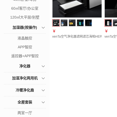
60㎡客厅/办公室
120㎡大平层/别墅
加湿器(按操作)
￥
￥
venTa空气净化器滤网滤芯海帕HEPA13活性
venT
液晶触控
APP智控
遥控器+APP智控
净化器
加湿净化两用机
冷暖净化扇
全屋套装
两室一厅