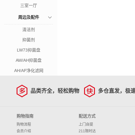
三室一厅
周边及配件
清洁剂
抑菌剂
LW73抑菌盘
AW/AH抑菌盘
AH/AP净化滤网
品类齐全，轻松购物
多仓直发，极
购物指南
配送方式
购物流程
上门自提
会员介绍
211限时达