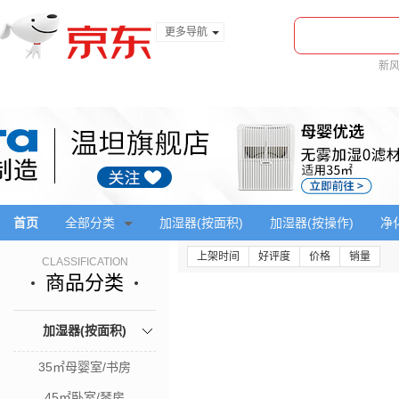
更多导航
服装城
新
食品
金融
首页
全部分类
加湿器(按面积)
加湿器(按操作)
净
上架时间
好评度
价格
销量
CLASSIFICATION
商品分类
加湿器(按面积)
35㎡母婴室/书房
45㎡卧室/琴房