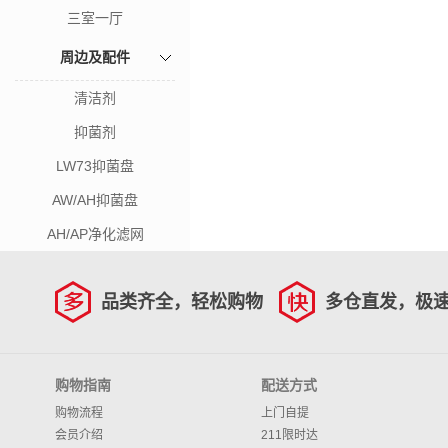
三室一厅
周边及配件
清洁剂
抑菌剂
LW73抑菌盘
AW/AH抑菌盘
AH/AP净化滤网
品类齐全，轻松购物
多仓直发，极
购物指南
配送方式
购物流程
上门自提
会员介绍
211限时达