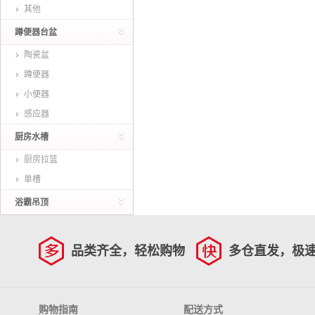
其他
蹲便器台盆
陶瓷盆
蹲便器
小便器
感应器
厨房水槽
厨房拉篮
单槽
浴霸吊顶
品类齐全，轻松购物
多仓直发，极
购物指南
配送方式