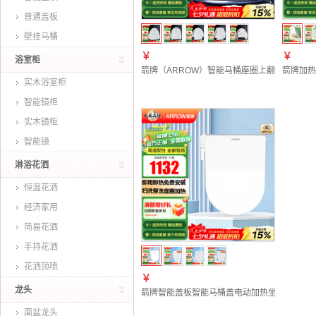
普通盖板
壁挂马桶
￥
￥
浴室柜
箭牌（ARROW）智能马桶座圈上翻盖坐便盖原装通用
箭牌加热
实木浴室柜
智能镜柜
实木镜柜
智能镜
淋浴花洒
恒温花洒
经济家用
简易花洒
手持花洒
花洒顶喷
￥
龙头
箭牌智能盖板智能马桶盖电动加热坐便器盖通用
面盆龙头