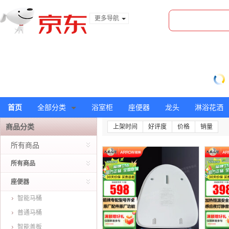
更多导航
服装城
食品
金融
首页
全部分类
浴室柜
座便器
龙头
淋浴花洒
商品分类
上架时间
好评度
价格
销量
所有商品
所有商品
座便器
智能马桶
普通马桶
智能盖板