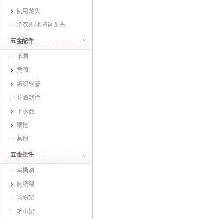
厨用龙头
洗衣机/地拖盆龙头
五金配件
地漏
角阀
编织软管
花洒软管
下水器
喷枪
其他
五金挂件
马桶刷
厕纸架
置物架
毛巾架