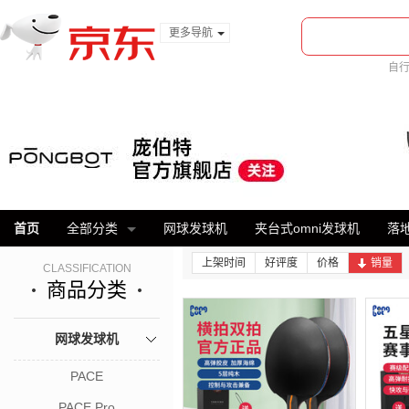
更多导航
服装城
自
食品
美
金融
首页
全部分类
网球发球机
夹台式omni发球机
落地
上架时间
好评度
价格
销量
CLASSIFICATION
商品分类
网球发球机
PACE
PACE Pro