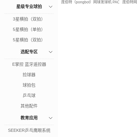
庞伯特（pongbot）网球发球机 PACE PR
庞伯特网
星级专业球拍
3星横拍（双拍）
5星横拍（单拍）
5星横拍（双拍）
选配专区
E掌控 蓝牙遥控器
捡球器
球拍包
乒乓球
其他配件
教育应用
SEEKER乒乓鹰眼系统