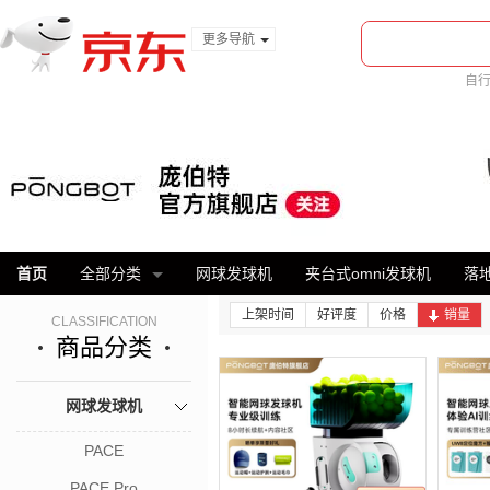
更多导航
服装城
自
食品
美
金融
首页
全部分类
网球发球机
夹台式omni发球机
落地
上架时间
好评度
价格
销量
CLASSIFICATION
商品分类
网球发球机
PACE
PACE Pro