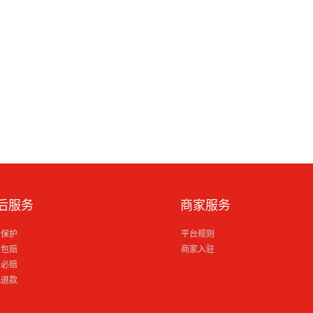
后服务
商家服务
格保护
平台规则
损包赔
商家入驻
到必赔
电退款