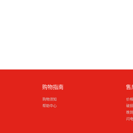
购物指南
售
购物须知
价
帮助中心
破
晚
闪