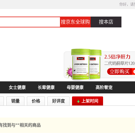
你好，请
搜京东全球购
搜本店
女士健康
长辈健康
母婴健康
高阶奢宠
销量
价格
好评度
上架时间
有找到与"
"相关的商品