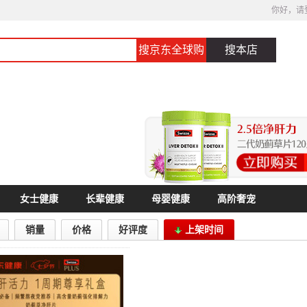
你好，请
搜京东全球购
搜本店
女士健康
长辈健康
母婴健康
高阶奢宠
销量
价格
好评度
上架时间