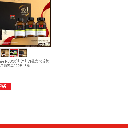
斯维诗 PLUS护肝净肝片礼盒70倍奶
洋蓟甘草120片*3瓶
购买