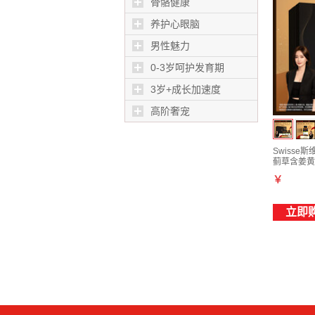
骨骼健康
养护心眼脑
男性魅力
0-3岁呵护发育期
3岁+成长加速度
高阶奢宠
Swisse
蓟草含姜黄
￥
立即