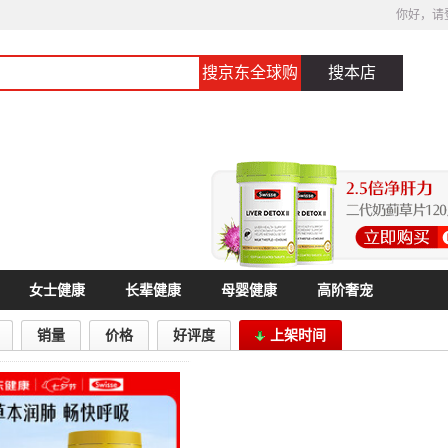
你好，请
搜京东全球购
搜本店
女士健康
长辈健康
母婴健康
高阶奢宠
销量
价格
好评度
上架时间