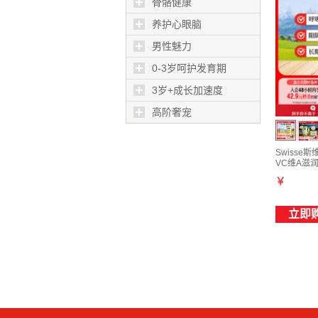
骨骼健康
养护心眼脑
男性魅力
0-3岁呵护发育期
3岁+成长加速度
高阶奢宠
Swisse
VC维A滋
￥
立即