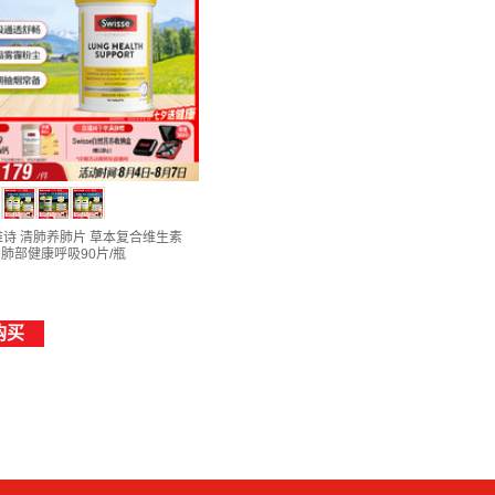
斯维诗 清肺养肺片 草本复合维生素
润肺部健康呼吸90片/瓶
购买