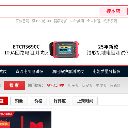
家装智能
满199减100
健康守护
中外美酒
个人护理
纸品家清
试仪
直流电阻测试仪
漏电保护器测试仪
电能质量分析仪
搜索
搜
热门搜索：
钳形接地电
相序表
伏安表
电流表
传感器
度
销量
价格
好评度
上架时间