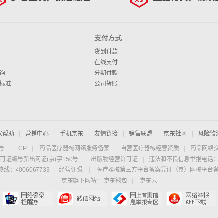
支付方式
货到付款
在线支付
询
分期付款
标准
公司转账
家帮助
|
营销中心
|
手机京东
|
友情链接
|
销售联盟
|
京东社区
|
风险监
4号
|
ICP
|
药品医疗器械网络服务备案
|
自营医疗器械经营资质
|
药品网络
可证编号新出网证(京)字150号
|
出版物经营许可证
|
违法和不良信息举报电话：40
线：4006067733
经营证照
|
医疗器械第三方平台备案凭证（京）网械平台备字（
京东旗下网站：
京东钱包
|
京东云