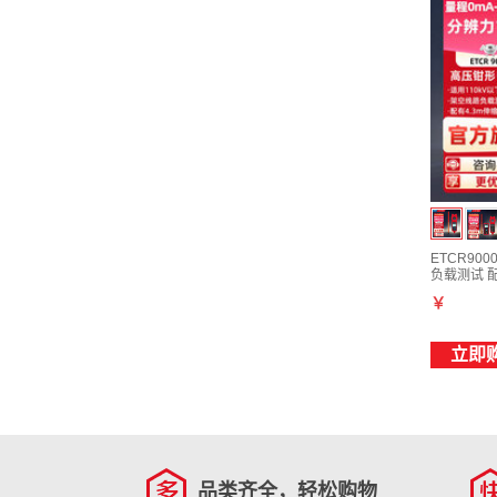
ETCR9
负载测试 配绝
￥
立即
品类齐全，轻松购物