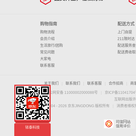
购物指南
配送方式
购物流程
上门自提
会员介绍
211限时达
生活旅行/团购
配送服务查
常见问题
配送费收取
大家电
联系客服
关于我们
|
联系我们
|
联系客服
|
合作招商
|
商
京公网安备 11000002000088号
|
京ICP备1104170
互联网出版许
Copyright © 2004 -
2026
京东JINGDONG 版权所有
|
消费者维权热
铱泰科技