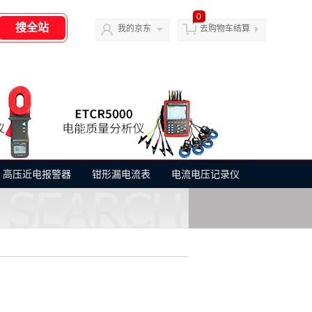
0
我的京东
去购物车结算
高压近电报警器
钳形漏电流表
电流电压记录仪