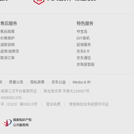
售后服务
特色服务
售后政策
夺宝岛
价格保护
DIY装机
退款说明
延保服务
返修/退换货
京东E卡
取消订单
京东通信
京鱼座智能
测
|
质量公告
|
隐私政策
|
京东公益
|
Media & IR
交易第三方平台备案凭证
|
新出发京零 字第大120007号
06561155
2023）第00013号
|
营业执照
|
增值电信业务经营许可证