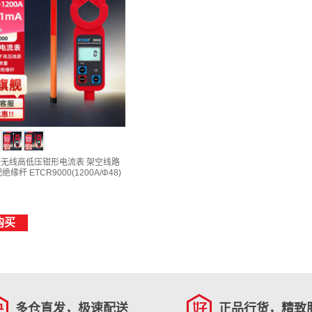
000无线高低压钳形电流表 架空线路
缘杆 ETCR9000(1200A/Φ48)
购买
多仓直发，极速配送
正品行货，精致