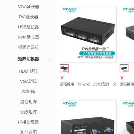
VGA延长器
DVI延长器
USB延长器
KVM延长器
视频光端机
矩阵切换器
HDMI矩阵
￥
￥
VGA矩阵
迈拓维矩（MT-viki）DVI分配器一分二 电脑
迈拓维矩（
AV矩阵
混合矩阵
无缝矩阵
拼接处理器
其他选配