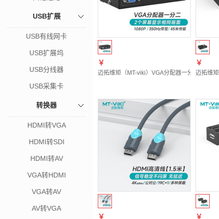
USB扩展
USB有线网卡
USB扩展坞
￥
￥
USB分线器
迈拓维矩（MT-viki）VGA分配器一分二 电脑
迈拓维矩
USB采集卡
转换器
HDMI转VGA
HDMI转SDI
HDMI转AV
VGA转HDMI
VGA转AV
AV转VGA
￥
￥