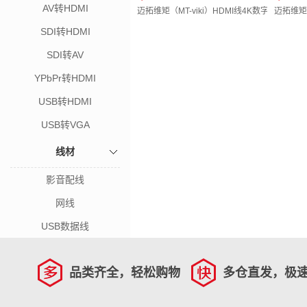
AV转HDMI
迈拓维矩（MT-viki）HDMI线4K数字高清线 3
迈拓维矩（
SDI转HDMI
SDI转AV
YPbPr转HDMI
USB转HDMI
USB转VGA
线材
影音配线
网线
USB数据线
品类齐全，轻松购物
多仓直发，极