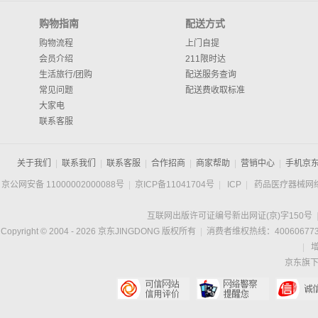
购物指南
配送方式
购物流程
上门自提
会员介绍
211限时达
生活旅行/团购
配送服务查询
常见问题
配送费收取标准
大家电
联系客服
关于我们
|
联系我们
|
联系客服
|
合作招商
|
商家帮助
|
营销中心
|
手机京
京公网安备 11000002000088号
|
京ICP备11041704号
|
ICP
|
药品医疗器械网
互联网出版许可证编号新出网证(京)字150号
Copyright © 2004 -
2026
京东JINGDONG 版权所有
|
消费者维权热线：400606773
|
京东旗