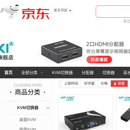
更多导航
服装城
笔
食品
金融
首页
全部分类
KVM切换器
分配器
切换器
延
上架时间
好评度
价格
销量
CLASSIFICATION
商品分类
KVM切换器
桌面KVM
带屏KVM