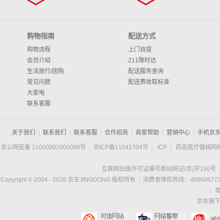
购物指南
配送方式
购物流程
上门自提
会员介绍
211限时达
生活旅行/团购
配送服务查询
常见问题
配送费收取标准
大家电
联系客服
关于我们
|
联系我们
|
联系客服
|
合作招商
|
商家帮助
|
营销中心
|
手机京
京公网安备 11000002000088号
|
京ICP备11041704号
|
ICP
|
药品医疗器械网
互联网出版许可证编号新出网证(京)字150号
Copyright © 2004 -
2026
京东JINGDONG 版权所有
|
消费者维权热线：400606773
|
京东旗