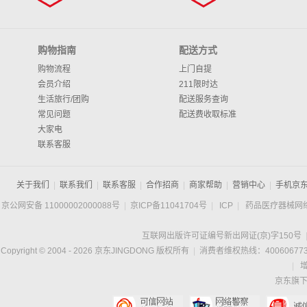
购物指南
配送方式
购物流程
上门自提
会员介绍
211限时达
生活旅行/团购
配送服务查询
常见问题
配送费收取标准
大家电
联系客服
关于我们
|
联系我们
|
联系客服
|
合作招商
|
商家帮助
|
营销中心
|
手机京
京公网安备 11000002000088号
|
京ICP备11041704号
|
ICP
|
药品医疗器械网
互联网出版许可证编号新出网证(京)字150号
Copyright © 2004 -
2026
京东JINGDONG 版权所有
|
消费者维权热线：400606773
|
京东旗