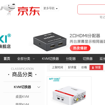
更多导航
服装城
笔
食品
金融
首页
全部分类
KVM切换器
分配器
切换器
延
上架时间
好评度
价格
销量
CLASSIFICATION
商品分类
KVM切换器
桌面KVM
带屏KVM