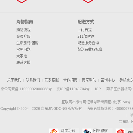
购物指南
配送方式
购物流程
上门自提
会员介绍
211限时达
生活旅行/团购
配送服务查询
常见问题
配送费收取标准
大家电
联系客服
关于我们
|
联系我们
|
联系客服
|
合作招商
|
商家帮助
|
营销中心
|
手机京
京公网安备 11000002000088号
|
京ICP备11041704号
|
ICP
|
药品医疗器械网
互联网出版许可证编号新出网证(京)字150号
Copyright © 2004 -
2026
京东JINGDONG 版权所有
|
消费者维权热线：400606773
|
京东旗