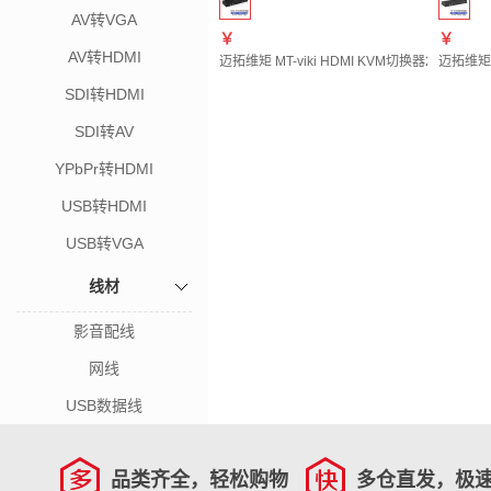
AV转VGA
￥
￥
AV转HDMI
迈拓维矩 MT-viki HDMI KVM切换器2口 
迈拓维矩
SDI转HDMI
SDI转AV
YPbPr转HDMI
USB转HDMI
USB转VGA
线材
影音配线
网线
USB数据线
品类齐全，轻松购物
多仓直发，极