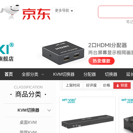
更多导航
服装城
笔
食品
金融
首页
全部分类
KVM切换器
分配器
切换器
延
上架时间
好评度
价格
销量
CLASSIFICATION
商品分类
KVM切换器
桌面KVM
带屏KVM