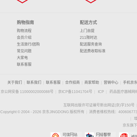
购物指南
配送方式
购物流程
上门自提
会员介绍
211限时达
生活旅行/团购
配送服务查询
常见问题
配送费收取标准
大家电
联系客服
关于我们
|
联系我们
|
联系客服
|
合作招商
|
商家帮助
|
营销中心
|
手机京
京公网安备 11000002000088号
|
京ICP备11041704号
|
ICP
|
药品医疗器械网
互联网出版许可证编号新出网证(京)字150号
Copyright © 2004 -
2026
京东JINGDONG 版权所有
|
消费者维权热线：400606773
|
京东旗