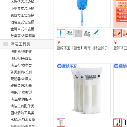
木质仿古垃圾桶
小型立式垃圾桶
感应按压垃圾桶
酒店立式垃圾桶
金属立式垃圾桶
分类亭/收集箱类
￥
￥
清洁工具类
蓝鲸环卫【蓝色】可弯曲除尘掸子LJHW-9242
蓝鲸环卫
拖把池/拖把架
清扫扫把/簸箕
清洁布/喷壶类
各类刷具/长刷
疏通器/垃圾夹
玻璃清洁刮/器
拖把/尘推/地刮
清洁/收纳柜子
清洁工具配件类
园林清洁工具类
水桶/水勺水盆类
商用雨伞/雨伞架