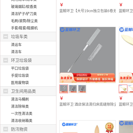
￥
￥
玻璃烟缸/蚊香类
蓝鲸环卫【大号19cm独立包装6卷无手柄】滚筒粘
蓝鲸环卫
清洁铲子/铲刀类
毛刷/滚筒/除尘类
手套/鞋套/鞋膜机
垃圾车类
清运车
清洁车
环卫垃圾袋
平口垃圾袋
手提垃圾袋
医用废物袋
卫生间用品类
￥
￥
清洁马桶刷
蓝鲸环卫 酒店保洁清扫床底缝隙除尘掸子 不锈钢伸缩
蓝鲸环卫
清洁除味类
一次性清洁类
清洁收纳箱类
防汛物资