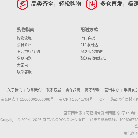
品类齐全，轻松购物
多仓直发，极
购物指南
配送方式
购物流程
上门自提
会员介绍
211限时达
生活旅行/团购
配送服务查询
常见问题
配送费收取标准
大家电
联系客服
关于我们
|
联系我们
|
联系客服
|
合作招商
|
商家帮助
|
营销中心
|
手机京
京公网安备 11000002000088号
|
京ICP备11041704号
|
ICP
|
药品医疗器械网
互联网出版许可证编号新出网证(京)字150号
Copyright © 2004 -
2026
京东JINGDONG 版权所有
|
消费者维权热线：400606773
|
京东旗