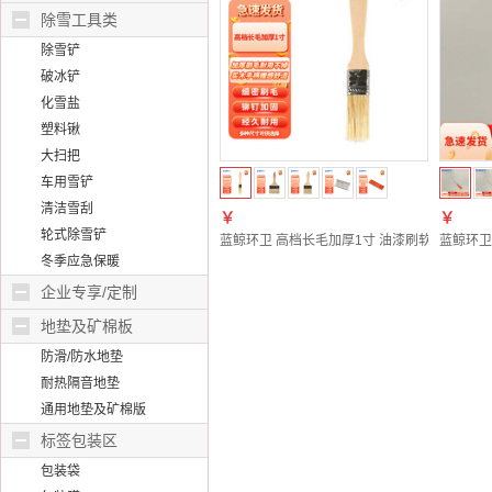
除雪工具类
除雪铲
破冰铲
化雪盐
塑料锹
大扫把
车用雪铲
清洁雪刮
￥
￥
轮式除雪铲
蓝鲸环卫 高档长毛加厚1寸 油漆刷软毛刷子工业用
蓝鲸环卫
冬季应急保暖
企业专享/定制
地垫及矿棉板
防滑/防水地垫
耐热隔音地垫
通用地垫及矿棉版
标签包装区
包装袋