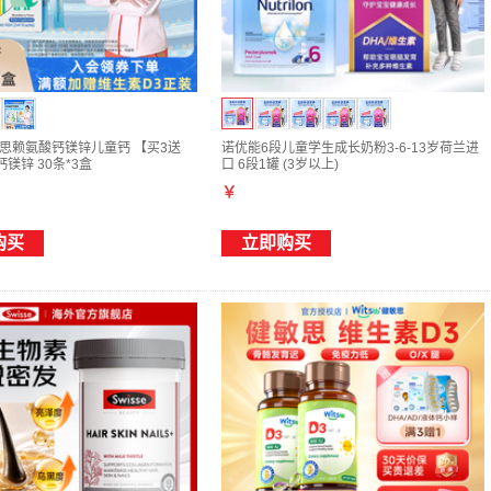
健敏思赖氨酸钙镁锌儿童钙 【买3送
诺优能6段儿童学生成长奶粉3-6-13岁荷兰进
镁锌 30条*3盒
口 6段1罐 (3岁以上)
￥
购买
立即购买