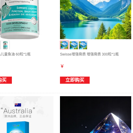
ha儿童鱼油 60粒*1瓶
Swisse增强骨质 增强骨质 300粒*1瓶
￥
购买
立即购买