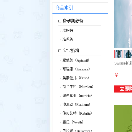
商品索引
备孕期必备
准妈妈
.
准爸爸
.
宝宝奶粉
爱他美（Aptamil）
Swisse护
.
可瑞康（Karicare）
.
￥
美素佳儿（Friso）
.
荷兰牛栏（Nutrilon）
立即
.
纽迪希亚（nutricia）
.
澳洲a2（Platinum）
.
佳贝艾特（Kabrita）
.
惠氏（Wyeth）
.
贝拉米（Bellamy’s）