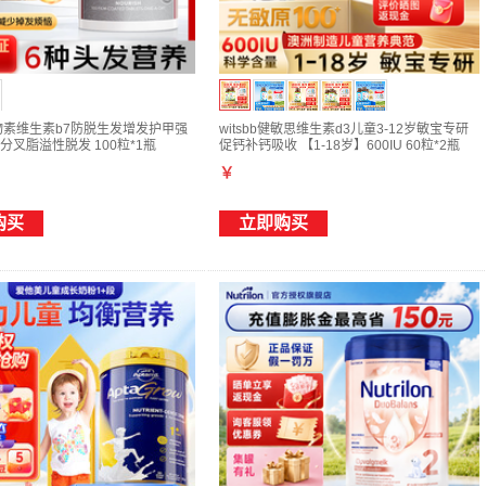
e生物素维生素b7防脱生发增发护甲强
witsbb健敏思维生素d3儿童3-12岁敏宝专研
分叉脂溢性脱发 100粒*1瓶
促钙补钙吸收 【1-18岁】600IU 60粒*2瓶
￥
购买
立即购买