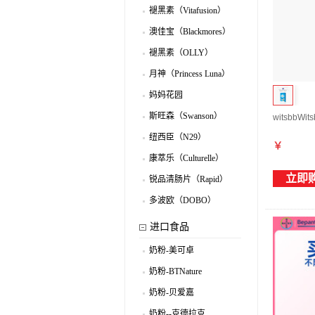
褪黑素（Vitafusion）
.
澳佳宝（Blackmores）
.
褪黑素（OLLY）
.
月神（Princess Luna）
.
妈妈花园
.
（MomsGarden）
斯旺森（Swanson）
witsbb
.
纽西臣（N29）
.
￥
康萃乐（Culturelle）
.
立即
锐品清肠片（Rapid）
.
多波欧（DOBO）
.
进口食品
奶粉-美可卓
.
奶粉-BTNature
.
奶粉-贝爱嘉
.
奶粉--克德拉克