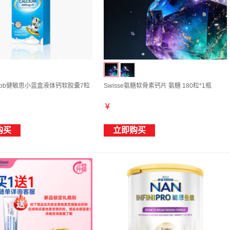
Witsbb健敏思小蓝盒液体钙软胶囊7粒
Swisse氨糖软骨素钙片 氨糖 180粒*1瓶
￥
购买
立即购买