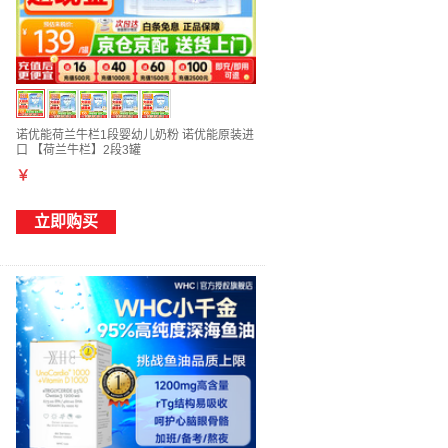
诺优能荷兰牛栏1段婴幼儿奶粉 诺优能原装进
口 【荷兰牛栏】2段3罐
￥
立即购买