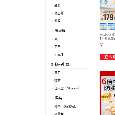
.
彩妆
.
润唇膏
.
卸妆
.
纸尿裤
witsbb
1】赖氨酸钙
大王
.
￥
花王
.
尤妮佳
立即
.
数码电器
索尼
.
微软
.
任天堂（Nintendo）
.
酒类
獭祭（DASSAI）
.
马爹利