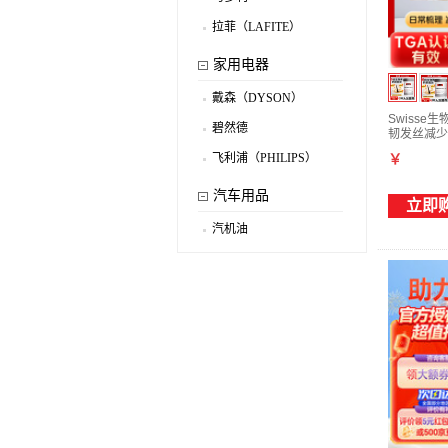
.
拉菲（LAFITE）
.
家用电器
戴森（DYSON）
.
Swiss
碧然德
韧发丝减少
.
飞利浦（PHILIPS）
￥
.
汽车用品
立即
汽机油
.