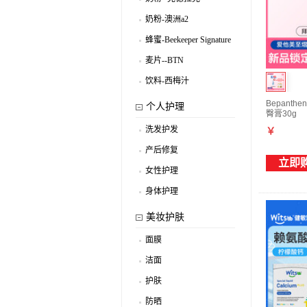
.
奶粉-澳洲a2
.
蜂蜜-Beekeeper Signature
.
麦片--BTN
.
饮料-西梅汁
.
Bepant
个人护理
臀膏30g
洗发护发
￥
.
产后修复
.
立即
女性护理
.
身体护理
.
美妆护肤
面膜
.
洁面
.
护肤
.
防晒