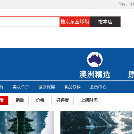
你好，请
搜京东全球购
搜本店
裤
美妆个护
健康保健
食品饮料
会员中心
度
销量
价格
好评度
上架时间