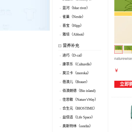
.
蓝河（blue river）
.
雀巢（Nestle）
.
喜宝（Hipp）
.
雅培（Abbott）
.
营养补充
迪巧（D-cal）
naturewi
.
康萃乐（Culturelle）
.
￥
莫兰卡（moroka）
.
蓓澳儿（Brauer）
立即
.
佰澳朗德（Bio island)
.
佳思敏（Nature’sWay）
.
合生元（BIOSTIME）
.
益倍适（Life Space）
.
奥斯特林（ostelin）
.