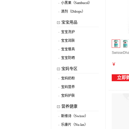
小黑果（Sambucol）
.
滴剂（Ddrops）
.
宝宝用品
宝宝洗护
.
宝宝润肤
.
宝宝餐具
.
SwisseD
宝宝防晒
.
￥
宝妈专区
立即
宝妈奶粉
.
宝妈营养
.
宝妈护肤
.
营养健康
斯维诗（Swisse）
.
乐康片（Nu-lax）
.