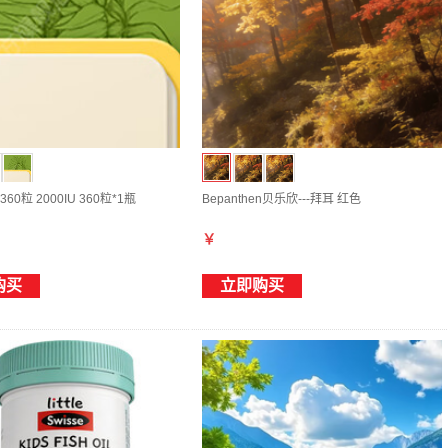
se360粒 2000IU 360粒*1瓶
Bepanthen贝乐欣---拜耳 红色
￥
购买
立即购买