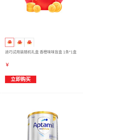
迪巧试用装随机礼盒 香橙味味盲盒 1条*1盒
￥
立即购买