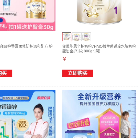
hen拜耳护臀膏预修防护温和配方 护
雀巢能恩全护奶粉7HMO益生菌适度水解奶粉
能恩全护1段 800g*1罐
￥
购买
立即购买