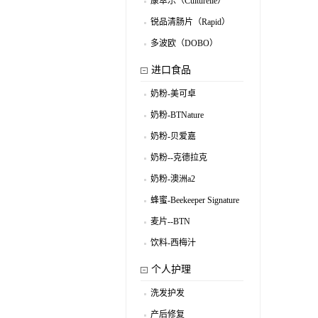
康萃乐（Culturelle）
.
锐品清肠片（Rapid）
.
多波欧（DOBO）
.
进口食品
奶粉-美可卓
.
奶粉-BTNature
.
奶粉-贝爱嘉
.
奶粉--克德拉克
.
奶粉-澳洲a2
.
蜂蜜-Beekeeper Signature
.
麦片--BTN
.
饮料-西梅汁
.
个人护理
洗发护发
.
产后修复