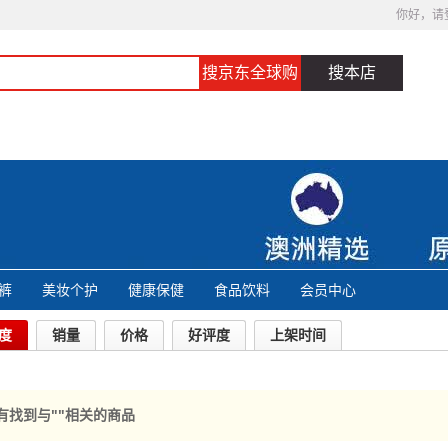
你好，请
搜京东全球购
搜本店
裤
美妆个护
健康保健
食品饮料
会员中心
度
销量
价格
好评度
上架时间
有找到与"
"相关的商品