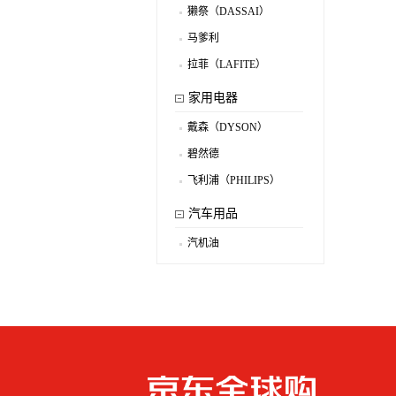
獭祭（DASSAI）
.
马爹利
.
拉菲（LAFITE）
.
家用电器
戴森（DYSON）
.
碧然德
.
飞利浦（PHILIPS）
.
汽车用品
汽机油
.