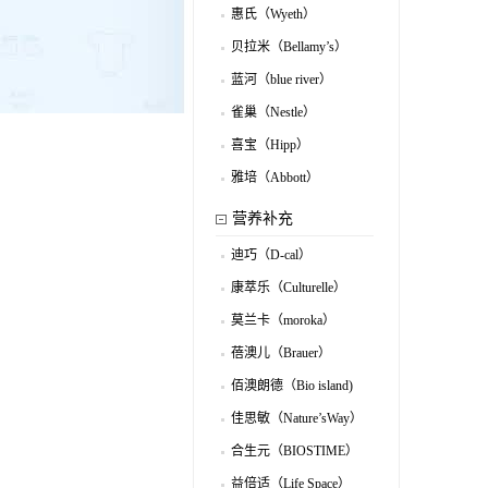
惠氏（Wyeth）
.
贝拉米（Bellamy’s）
.
蓝河（blue river）
.
雀巢（Nestle）
.
喜宝（Hipp）
.
雅培（Abbott）
.
营养补充
迪巧（D-cal）
.
康萃乐（Culturelle）
.
莫兰卡（moroka）
.
蓓澳儿（Brauer）
.
佰澳朗德（Bio island)
.
佳思敏（Nature’sWay）
.
合生元（BIOSTIME）
.
益倍适（Life Space）