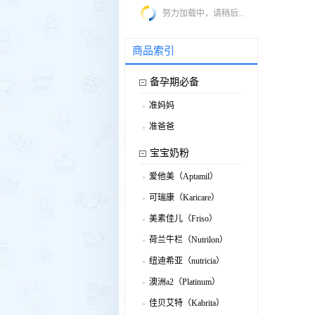
努力加载中，请稍后...
商品索引
备孕期必备
准妈妈
.
准爸爸
.
宝宝奶粉
爱他美（Aptamil）
.
可瑞康（Karicare）
.
美素佳儿（Friso）
.
荷兰牛栏（Nutrilon）
.
纽迪希亚（nutricia）
.
澳洲a2（Platinum）
.
佳贝艾特（Kabrita）
.