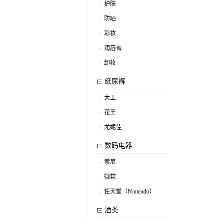
护肤
.
防晒
.
彩妆
.
润唇膏
.
卸妆
.
纸尿裤
大王
.
花王
.
尤妮佳
.
数码电器
索尼
.
微软
.
任天堂（Nintendo）
.
酒类