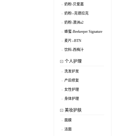
奶粉-贝爱嘉
.
奶粉--克德拉克
.
奶粉-澳洲a2
.
蜂蜜-Beekeeper Signature
.
麦片--BTN
.
饮料-西梅汁
.
个人护理
洗发护发
.
产后修复
.
女性护理
.
身体护理
.
美妆护肤
面膜
.
洁面
.