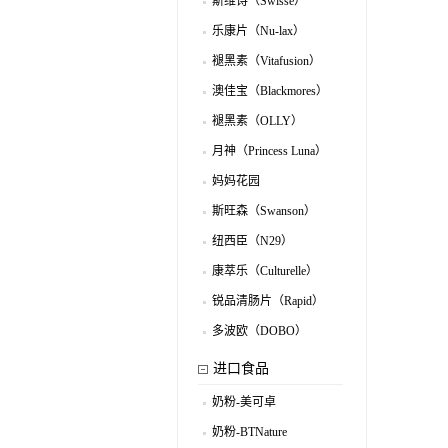
斯维诗（Swisse）
.
乐康片（Nu-lax）
.
褪黑素（Vitafusion）
.
澳佳宝（Blackmores）
.
褪黑素（OLLY）
.
月神（Princess Luna）
.
妈妈花园
.
（MomsGarden）
斯旺森（Swanson）
.
纽西臣（N29）
.
康萃乐（Culturelle）
.
锐品清肠片（Rapid）
.
多波欧（DOBO）
.
进口食品
奶粉-美可卓
.
奶粉-BTNature
.