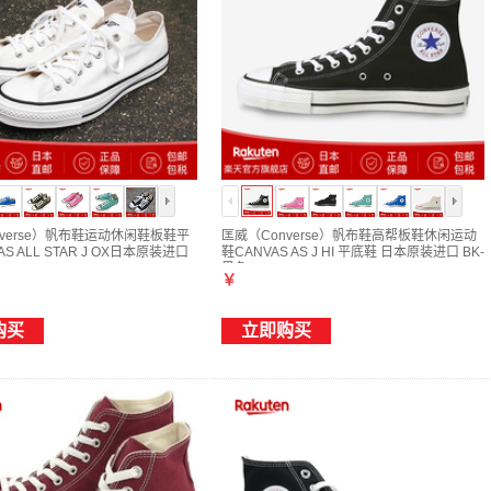
nverse）帆布鞋运动休闲鞋板鞋平
匡威（Converse）帆布鞋高帮板鞋休闲运动
S ALL STAR J OX日本原装进口
鞋CANVAS AS J HI 平底鞋 日本原装进口 BK-
黑色 24 US5
￥
购买
立即购买