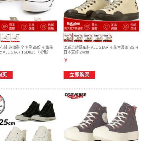
鞋 运动鞋 全明星 高帮 R 雏菊
匡威运动帆布鞋 ALL STAR R 花生漫画 BS H
士 ALL STAR 1SD825（米色）
日本直邮 24cm
USA5.5）
￥
购买
立即购买