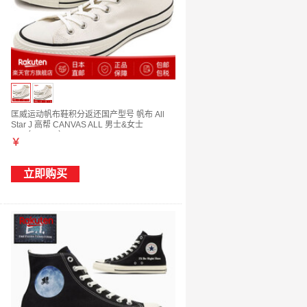
匡威运动帆布鞋积分返还国产型号 帆布 All
Star J 高帮 CANVAS ALL 男士&女士
4.0（23.0cm）
￥
立即购买