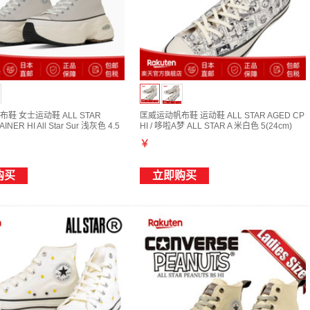
鞋 女士运动鞋 ALL STAR
匡威运动帆布鞋 运动鞋 ALL STAR AGED CP
NER HI All Star Sur 浅灰色 4.5
HI / 哆啦A梦 ALL STAR A 米白色 5(24cm)
￥
购买
立即购买