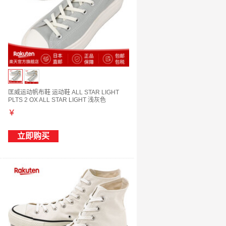
匡威运动帆布鞋 运动鞋 ALL STAR LIGHT
PLTS 2 OX ALL STAR LIGHT 浅灰色
7.5(26cm)
￥
立即购买