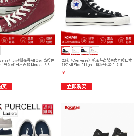
erse）运动帆布鞋All Star 高帮休
匡威（Converse）帆布鞋高帮男女同款日本
男女款 日本直邮 Maroon 6.5
制造All Star J High百搭板鞋 黑色（HI）
245mm
￥
购买
立即购买