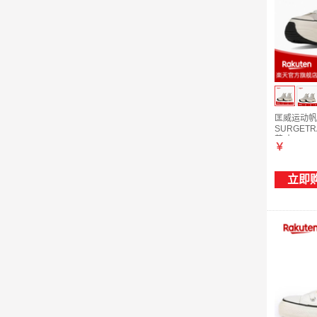
匡威运动帆布
SURGETRAI
英寸
￥
立即