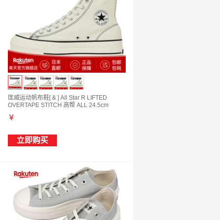
匡威运动帆布鞋[ & ] All Star R LIFTED
OVERTAPE STITCH 高帮 ALL 24.5cm
￥
立即购买