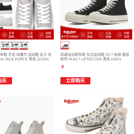
布鞋 杰克·珀塞尔 运动鞋 女士 女
匡威运动帆布鞋 女式运动鞋 AS ? 抬高 叠层
5cm JACK PURCE 黑色 22.0cm
胶带 HI AS ? LIFTED OVE 黑色 US4.5
￥
购买
立即购买