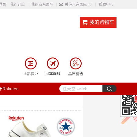
◇
登录
我的订单
我的京东国际
关注京东国际
帮助中心
我的购物车
Rakuten