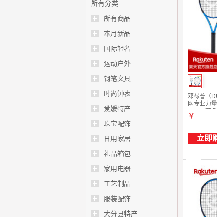
看 日本直邮
所有分类
10x42（10倍）
所有商品
本月新品
国际轻奢
运动户外
钢笔文具
时尚钟表
邓禄普（D
网专业力量
爱媛特产
FX500蓝色
￥
珠宝配饰
立即
日用家居
礼品箱包
家用电器
工艺制品
服装配饰
大分县特产