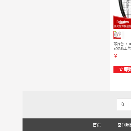
邓禄普（DU
安德森王蔷登
CX200OS 
￥
立即
首页
空间用