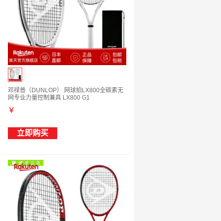
邓禄普（DUNLOP） 网球拍LX800全碳素无
网专业力量控制兼具 LX800 G1
￥
立即购买