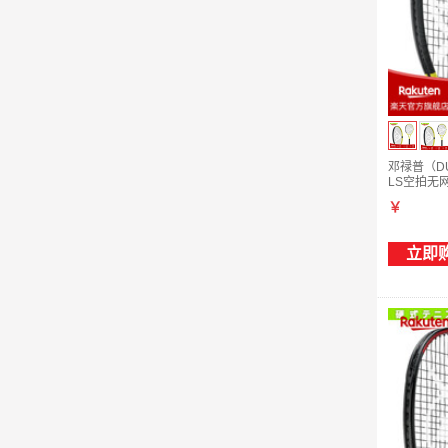
邓禄普（DU
LS空拍无网
G1
￥
立即