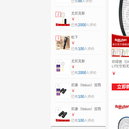
914-93防水母亲节
88
已有
人评价
礼物 日本直邮 粉色
尤尼克斯
2
（YONEX）羽毛球
￥
拍疾光NF1000Z单
2000
已有
人评价
框JP版碳纤维超轻
1000z 日本制造
松下
3
NF1000Z 日版 4U5
（Panasonic）女
￥
士卷直发棒两用造
100
已有
人评价
型神器 水离子智能
控温 发根蓬松直夹
尤尼克斯
邓禄普（DU
4
板 EH-HS0J 日本直
LITE空拍无
（YONEX）羽毛球
￥
邮 EH-HS0J-W（白
G1
拍疾光NF1000Z单
2000
已有
人评价
￥
色） -
框JP版碳纤维超轻
1000z 日本制造
尼康（Nikon）双筒
5
立即
NF1000Z 日版 4U6
望远镜尊望
￥
PROSTAFF P7户外
100
已有
人评价
观鸟演唱会球赛观
看 日本直邮
尼康（Nikon）双筒
6
8X42（8倍）
望远镜尊望
￥
PROSTAFF P7户外
100
已有
人评价
观鸟演唱会球赛观