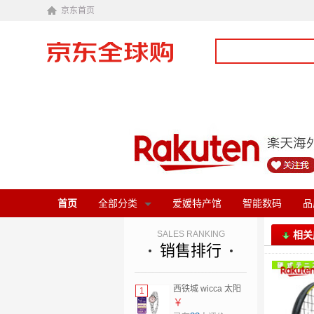
京东首页
首页
全部分类
爱媛特产馆
智能数码
品
SALES RANKING
相关
销售排行
西铁城 wicca 太阳
1
能女士手表 KH9-
￥