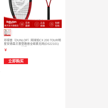
邓禄普（DUNLOP）网球拍CX 200 TOUR明
星安德森王蔷登路普全碳素无网(DS22101)
CX200TOUR巡赛 G2
￥
立即购买