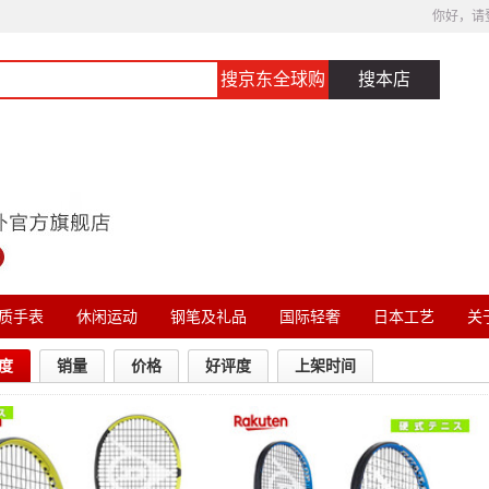
你好，请
搜京东全球购
搜本店
质手表
休闲运动
钢笔及礼品
国际轻奢
日本工艺
关于
度
销量
价格
好评度
上架时间