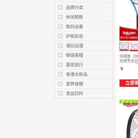
品牌分类
休闲鞋靴
数码设备
护肤彩妆
潮玩动漫
眼镜美瞳
邓禄普（DU
无网专业20
露营旅行
FX500LS
￥
香港仓新品
立即
营养保健
食品饮料