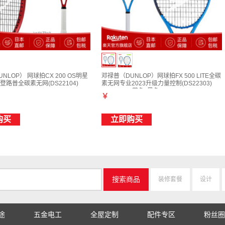
NLOP） 网球拍CX 200 OS明星
邓禄普（DUNLOP）网球拍FX 500 LITE全碳
路普全碳素无网(DS22104)
素无网专业2023升级力量控制(DS22303)
G1
FX500LITE蓝色x黑色 G1
￥
购买
立即购买
搜索商品
装修套餐
设计
途
五金电工
全屋定制
配件专区
粉丝圈