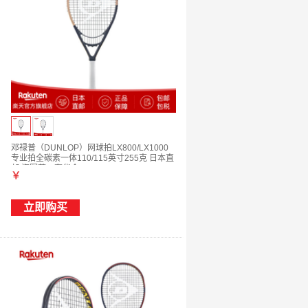
邓禄普（DUNLOP）网球拍LX800/LX1000
专业拍全碳素一体110/115英寸255克 日本直
邮 海军蓝 x 奢华金 DS22505 G2
￥
立即购买