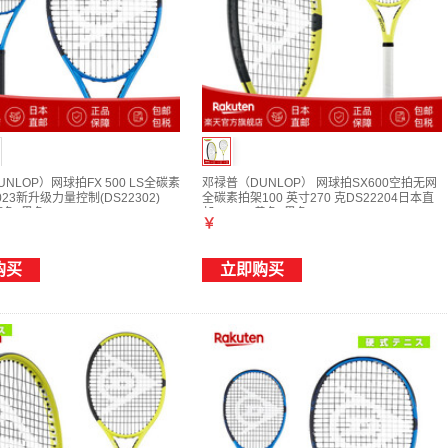
NLOP）网球拍FX 500 LS全碳素
邓禄普（DUNLOP） 网球拍SX600空拍无网
23新升级力量控制(DS22302)
全碳素拍架100 英寸270 克DS22204日本直
蓝色x黑色 G3
邮 SX600黄色x黑色 G1
￥
购买
立即购买