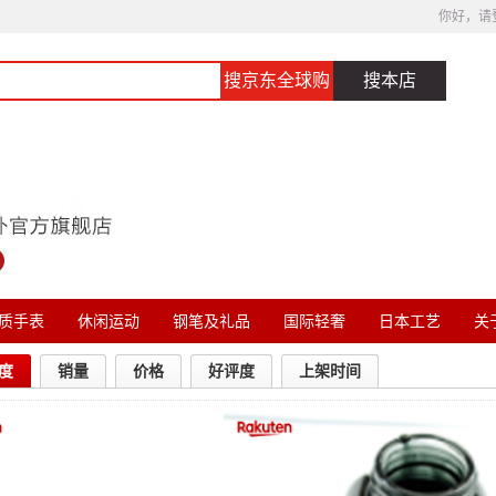
你好，请
搜京东全球购
搜本店
质手表
休闲运动
钢笔及礼品
国际轻奢
日本工艺
关于
度
销量
价格
好评度
上架时间