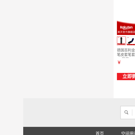
德国百利金P
笔皮套笔套简
11 笔套
￥
立即
首页
空间用