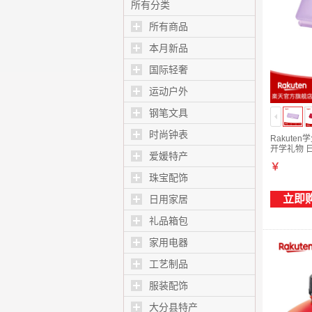
控温 发根蓬松直夹
所有分类
板 EH-HS0J 日本直
所有商品
邮 EH-HS0J-W（白
色） -
本月新品
国际轻奢
运动户外
钢笔文具
时尚钟表
Rakute
开学礼物 日
爱媛特产
￥
珠宝配饰
立即
日用家居
礼品箱包
家用电器
工艺制品
服装配饰
大分县特产