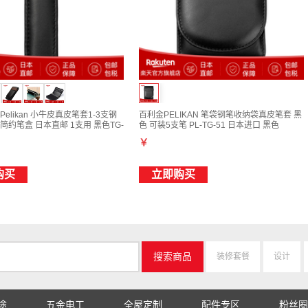
elikan 小牛皮真皮笔套1-3支钢
百利金PELIKAN 笔袋钢笔收纳袋真皮笔套 黑
约笔盒 日本直邮 1支用 黑色TG-
色 可装5支笔 PL-TG-51 日本进口 黑色
￥
购买
立即购买
搜索商品
装修套餐
设计
途
五金电工
全屋定制
配件专区
粉丝圈