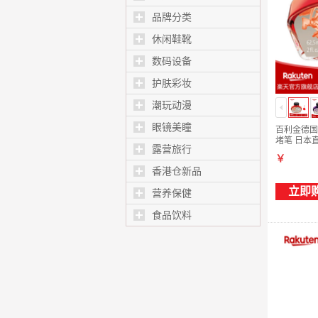
品牌分类
休闲鞋靴
数码设备
护肤彩妆
潮玩动漫
眼镜美瞳
百利金德国
堵笔 日本直邮
露营旅行
￥
香港仓新品
立即
营养保健
食品饮料