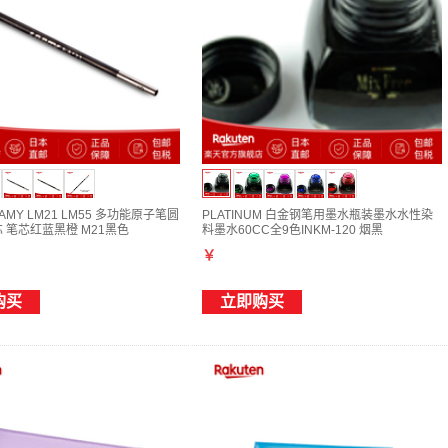
AMY LM21 LM55 多功能原子笔圆
PLATINUM 白金钢笔用墨水瓶装墨水水性染
 笔芯红蓝黑橙 M21黑色
料墨水60CC全9色INKM-120 烟黑
￥
购买
立即购买