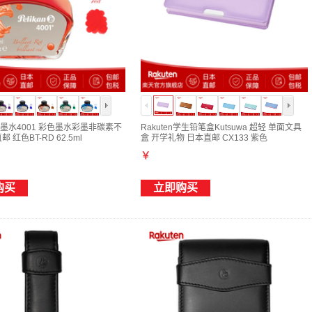
墨水4001 彩色墨水彩墨非碳素不
Rakuten学生铅笔盒Kutsuwa 超轻 单面文具
 红色BT-RD 62.5ml
盒 开学礼物 日本直邮 CX133 紫色
￥
购买
立即购买