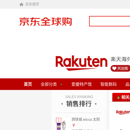
京东首页
首页
全部分类
爱媛特产馆
智能数码
品
SALES RANKING
相关
销售排行
西铁城 wicca 太阳
1
能女士手表 KH9-
￥