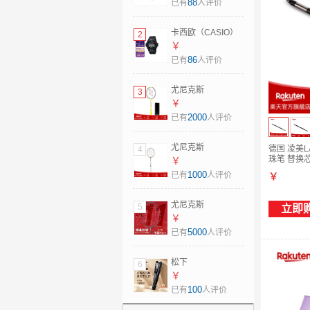
914-93防水母亲节
88
已有
人评价
礼物 日本直邮 粉色
卡西欧（CASIO）
2
太阳能电波手表男
￥
士运动腕表G-
86
已有
人评价
Shock系列 GW-
6900U-1 日本直邮
尤尼克斯
3
GW-6900U-1JF
（YONEX）羽毛球
￥
(led背光升级版)
拍疾光NF1000Z单
2000
已有
人评价
框JP版碳纤维超轻
1000z 日本制造
尤尼克斯
德国 凌美L
4
NF1000Z 日版 4U5
珠笔 替换芯
（YONEX）羽毛球
￥
拍新款疾光NF700P
1000
已有
人评价
￥
日版JP版
Nanoflare700Pro
尤尼克斯
5
立即
空拍 日本直邮 新款
（YONEX）羽毛球
￥
2NF700Pro JP版
拍弓箭11日版JP版
5000
已有
人评价
4U6
arc11p全碳素
ARC11Pro专业拍
松下
6
空拍日本直邮
（Panasonic）女
￥
ARC11-Pro 4U5
士卷直发棒两用造
100
已有
人评价
型神器 水离子智能