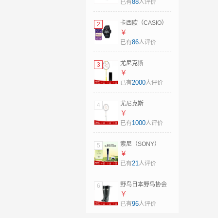
914-93防水母亲节
88
已有
人评价
礼物 日本直邮 粉色
卡西欧（CASIO）
2
太阳能电波手表男
￥
士运动腕表G-
86
已有
人评价
Shock系列 GW-
6900U-1 日本直邮
尤尼克斯
3
GW-6900U-1JF
（YONEX）羽毛球
￥
(led背光升级版)
拍疾光NF1000Z单
2000
已有
人评价
框JP版碳纤维超轻
1000z 日本制造
尤尼克斯
4
NF1000Z 日版 4U5
（YONEX）羽毛球
￥
拍新款疾光NF700P
1000
已有
人评价
日版JP版
Nanoflare700Pro
索尼（SONY）
5
空拍 日本直邮 新款
PlayStation5
￥
2NF700Pro JP版
PS5slim游戏主机
21
已有
人评价
4U6
日版数字版 825G
日本直邮(仅支持日
野鸟日本野鸟协会
6
语 日本服务器) CFI-
观鸟长雨靴男女中
￥
2200B01
性款园艺露营户外
96
已有
人评价
日本直邮 灰色 M