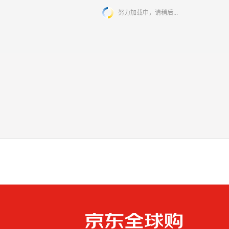
（38-39码） (内长
25CM)
努力加载中，请稍后...