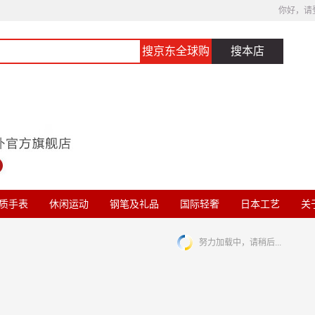
你好，请
搜京东全球购
搜本店
质手表
休闲运动
钢笔及礼品
国际轻奢
日本工艺
关于
努力加载中，请稍后...