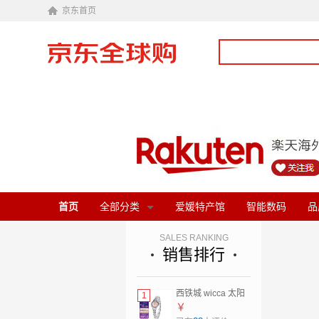
京东首页
首页
全部分类
爱媛特产馆
智能数码
品
SALES RANKING
销售排行
西铁城 wicca 太阳
1
能女士手表 KH9-
￥