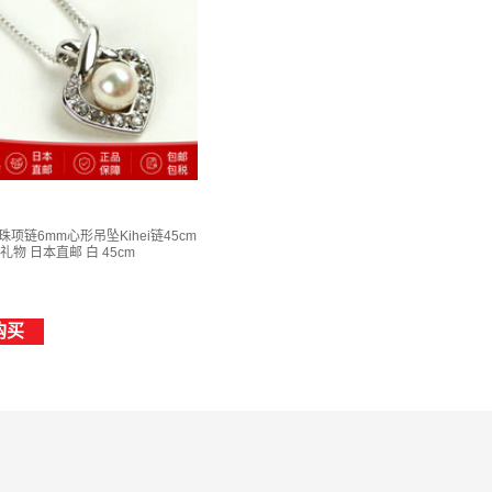
珍珠项链6mm心形吊坠Kihei链45cm
物 日本直邮 白 45cm
购买