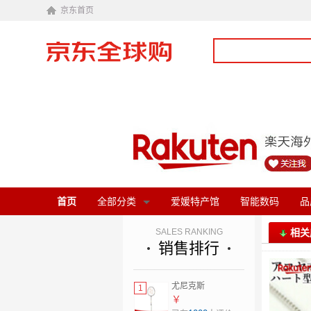
京东首页
首页
全部分类
爱媛特产馆
智能数码
品
SALES RANKING
相关
销售排行
尤尼克斯
1
（YONEX）羽毛球
￥