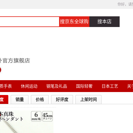
你好，请
搜京东全球购
搜本店
质手表
休闲运动
钢笔及礼品
国际轻奢
日本工艺
关于
度
销量
价格
好评度
上架时间