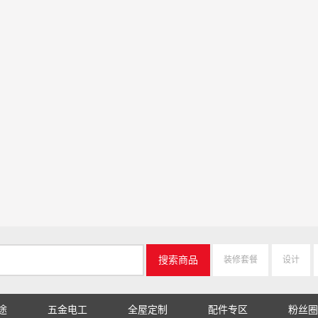
搜索商品
装修套餐
设计
途
五金电工
全屋定制
配件专区
粉丝圈