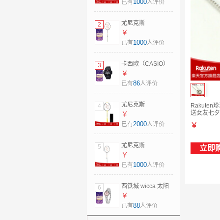
拍新款疾光NF700P
1000
已有
人评价
日版JP版
Nanoflare700Pro
尤尼克斯
2
空拍 日本直邮 新款
（YONEX）羽毛球
￥
2NF700Pro JP版
拍新款疾光NF700P
1000
已有
人评价
5U5
日版JP版
Nanoflare700Pro
卡西欧（CASIO）
3
空拍 日本直邮 新款
太阳能电波手表男
￥
2NF700Pro JP版
士运动腕表G-
86
已有
人评价
5U6
Shock系列 GW-
6900U-1 日本直邮
尤尼克斯
Rakuten
4
GW-6900U-1JF
送女友七夕礼
（YONEX）羽毛球
￥
(led背光升级版)
拍疾光NF1000Z单
2000
已有
人评价
￥
框JP版碳纤维超轻
1000z 日本制造
尤尼克斯
5
立即
NF1000Z 日版 4U5
（YONEX）羽毛球
￥
拍新款疾光NF700P
1000
已有
人评价
日版JP版
Nanoflare700Pro
西铁城 wicca 太阳
6
空拍 日本直邮 新款
能女士手表 KH9-
￥
2NF700Pro JP版
914-93防水母亲节
88
已有
人评价
4U6
礼物 日本直邮 粉色