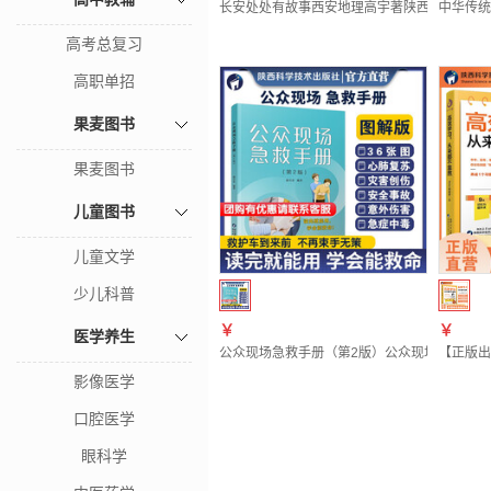
长安处处有故事西安地理高宇著陕西西安文化
中华传统
高考总复习
高职单招
果麦图书
果麦图书
儿童图书
儿童文学
少儿科普
￥
￥
医学养生
公众现场急救手册（第2版）公众现场急救培
【正版出
影像医学
口腔医学
眼科学