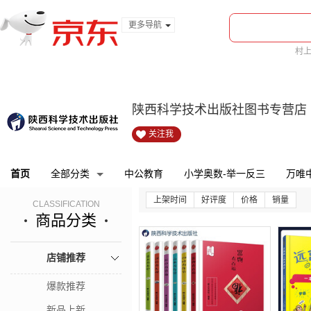
更多导航
服装城
村
食品
bi
金融
陕西科学技术出版社图书专营店
关注我
首页
全部分类
中公教育
小学奥数-举一反三
万唯
上架时间
好评度
价格
销量
CLASSIFICATION
商品分类
店铺推荐
爆款推荐
新品上新