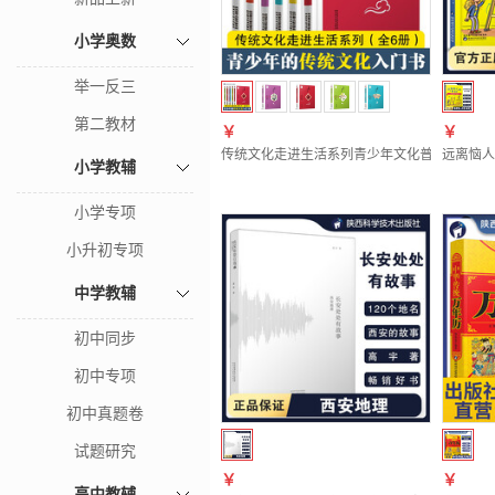
小学奥数
举一反三
第二教材
￥
￥
传统文化走进生活系列青少年文化普及读物中国
远离恼人
小学教辅
小学专项
小升初专项
中学教辅
初中同步
初中专项
初中真题卷
试题研究
￥
￥
高中教辅